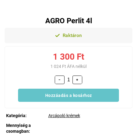
AGRO Perlit 4l
Raktáron
1 300 Ft
1 024 Ft ÁFA nélkül
−
+
Hozzáadás a kosárhoz
Kategória
:
Arcápoló krémek
Mennyiség a
csomagban
: