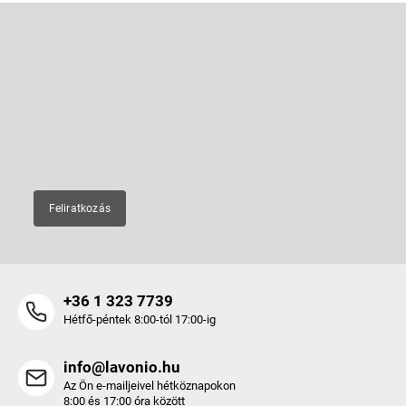
L
á
b
Feliratkozás hírlevélre
l
é
Adja meg az e-mail címét, és mi tájékoztatást küldünk webáruházunk
új termékeiről.
c
E-mail
Feliratkozás
+36 1 323 7739
Hétfő-péntek 8:00-tól 17:00-ig
info@lavonio.hu
Az Ön e-mailjeivel hétköznapokon
8:00 és 17:00 óra között