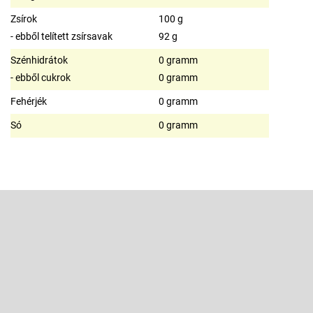
Zsírok
100 g
- ebből telített zsírsavak
92 g
Szénhidrátok
0 gramm
- ebből cukrok
0 gramm
Fehérjék
0 gramm
Só
0 gramm
L
á
b
Feliratkozás hírlevélre
l
é
Adja meg az e-mail címét, és mi tájékoztatást küldünk webáruházunk
új termékeiről.
c
E-mail