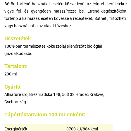
Bőrön történő használat esetén közvetlenül az érintett területekre
vigye fel, és gyengéden masszírozza be. Étrend-kiegészítőként
történő alkalmazás esetén kövesse a recepteket. Sütheti, fritőzheti,
vagy használhatja az olajat főzéshez.
Összetétel:
100%-ban természetes kókuszolaj ellenőrzött biológiai
gazdálkodásból.
Tartalom:
200 ml
Gyártó:
Allnature sro, Březhradská 148, 503 32 Hradec Králové,
Csehország.
Tápértéktartalom 100 ml-enként:
Energiaérték
3700 kJ/884 kcal