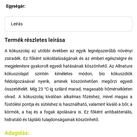
Egységár:
Egységár:
Leírás
Termék részletes leírása
A kókuszolaj az utóbbi években az egyik legnépszerűbb növényi
zsiradék. Ez főként sokoldalúságának és az emberi egészségre és
megjelenésre gyakorolt egyedi hatásának köszönhető. Az Allnature
kókuszolajat szintén kíméletes módon, bio kókuszdiók
feldolgozásával nyerik, aminek köszönhetően megőrzi egyedi
összetételét. Míg 23 °C-ig szilárd marad, magasabb hőmérsékleten
olvad. A kókuszolaj kiválóan alkalmas főzéshez, mivel magas a
füstölési pontja és sütéshez is használható, valamint kiváló a bőr, a
körmök, a haj és a fogak ápolására is. Ez főként antibakteriális,
hidratáló és tápláló tulajdonságainak köszönhető.
Adagolás: