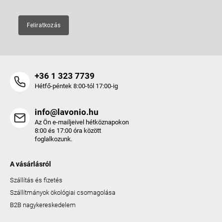
Feliratkozás
+36 1 323 7739
Hétfő-péntek 8:00-tól 17:00-ig
info@lavonio.hu
Az Ön e-mailjeivel hétköznapokon
8:00 és 17:00 óra között
foglalkozunk.
A vásárlásról
Szállítás és fizetés
Szállítmányok ökológiai csomagolása
B2B nagykereskedelem