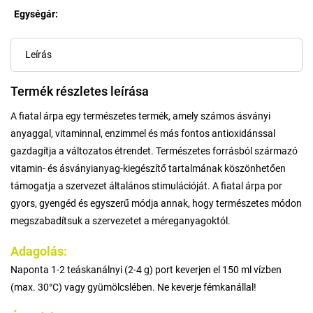
Egységár:
Egységár:
Leírás
Termék részletes leírása
A fiatal árpa egy természetes termék, amely számos ásványi
anyaggal, vitaminnal, enzimmel és más fontos antioxidánssal
gazdagítja a változatos étrendet. Természetes forrásból származó
vitamin- és ásványianyag-kiegészítő tartalmának köszönhetően
támogatja a szervezet általános stimulációját. A fiatal árpa por
gyors, gyengéd és egyszerű módja annak, hogy természetes módon
megszabadítsuk a szervezetet a méreganyagoktól.
Adagolás:
Naponta 1-2 teáskanálnyi (2-4 g) port keverjen el 150 ml vízben
(max. 30°C) vagy gyümölcslében. Ne keverje fémkanállal!