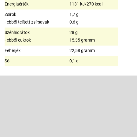
Energiaérték
1131 kJ/270 kcal
Zsírok
1,7 g
- ebből telített zsírsavak
0,6 g
Szénhidrátok
28 g
- ebből cukrok
15,35 gramm
Fehérjék
22,58 gramm
Só
0,1 g
L
á
b
Feliratkozás hírlevélre
l
é
Adja meg az e-mail címét, és mi tájékoztatást küldünk webáruházunk
új termékeiről.
c
E-mail