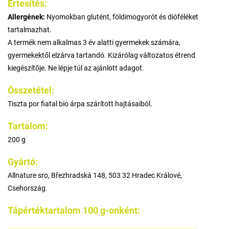
Értesítés:
Allergének:
Nyomokban glutént, földimogyorót és dióféléket
tartalmazhat.
A termék nem alkalmas 3 év alatti gyermekek számára,
gyermekektől elzárva tartandó. Kizárólag változatos étrend
kiegészítője. Ne lépje túl az ajánlott adagot.
Összetétel:
Tiszta por fiatal bio árpa szárított hajtásaiból.
Tartalom:
200 g
Gyártó:
Allnature sro, Březhradská 148, 503 32 Hradec Králové,
Csehország.
Tápértéktartalom 100 g-onként: