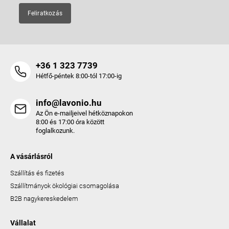
Feliratkozás
+36 1 323 7739
Hétfő-péntek 8:00-tól 17:00-ig
info@lavonio.hu
Az Ön e-mailjeivel hétköznapokon
8:00 és 17:00 óra között
foglalkozunk.
A vásárlásról
Szállítás és fizetés
Szállítmányok ökológiai csomagolása
B2B nagykereskedelem
Vállalat