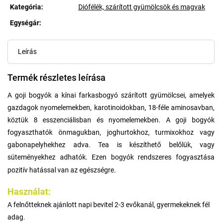
Kategória
:
Diófélék, szárított gyümölcsök és magvak
Egységár:
Egységár:
Leírás
Termék részletes leírása
A goji bogyók a kínai farkasbogyó szárított gyümölcsei, amelyek
gazdagok nyomelemekben, karotinoidokban, 18-féle aminosavban,
köztük 8 esszenciálisban és nyomelemekben. A goji bogyók
fogyaszthatók önmagukban, joghurtokhoz, turmixokhoz vagy
gabonapelyhekhez adva. Tea is készíthető belőlük, vagy
süteményekhez adhatók. Ezen bogyók rendszeres fogyasztása
pozitív hatással van az egészségre.
Használat:
A felnőtteknek ajánlott napi bevitel 2-3 evőkanál, gyermekeknek fél
adag.