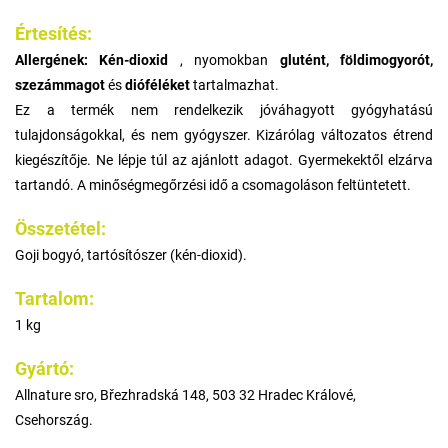
Értesítés:
Allergének:
Kén-dioxid
, nyomokban
glutént, földimogyorót,
szezámmagot
és
dióféléket
tartalmazhat.
Ez a termék nem rendelkezik jóváhagyott gyógyhatású
tulajdonságokkal, és nem gyógyszer. Kizárólag változatos étrend
kiegészítője. Ne lépje túl az ajánlott adagot. Gyermekektől elzárva
tartandó. A minőségmegőrzési idő a csomagoláson feltüntetett.
Összetétel:
Goji bogyó, tartósítószer (kén-dioxid).
Tartalom:
1 kg
Gyártó:
Allnature sro, Březhradská 148, 503 32 Hradec Králové,
Csehország.