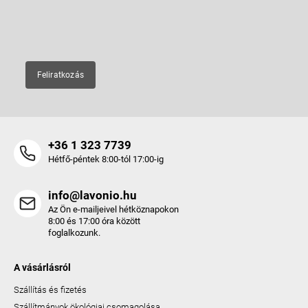
c
E-mail
Feliratkozás
+36 1 323 7739
Hétfő-péntek 8:00-tól 17:00-ig
info@lavonio.hu
Az Ön e-mailjeivel hétköznapokon
8:00 és 17:00 óra között
foglalkozunk.
A vásárlásról
Szállítás és fizetés
Szállítmányok ökológiai csomagolása