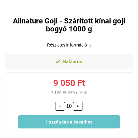
Allnature Goji - Szárított kínai goji
bogyó 1000 g
Részletes információ
Raktáron
9 050 Ft
7 126 Ft ÁFA nélkül
−
+
Hozzáadás a kosárhoz