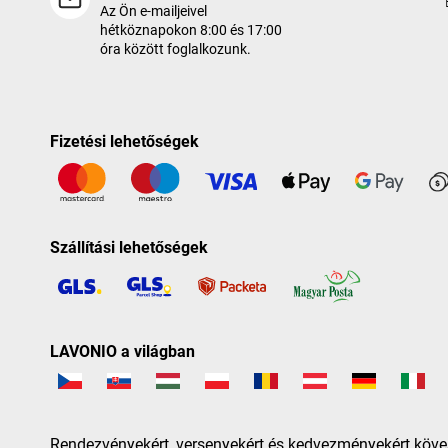
Az Ön e-mailjeivel
hétköznapokon 8:00 és 17:00
óra között foglalkozunk.
Fizetési lehetőségek
Szállítási lehetőségek
LAVONIO a világban
Rendezvényekért, versenyekért és kedvezményekért köve