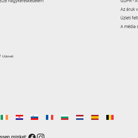
B2B nagykereskedelem
GDPR - A
Az áruk v
Üzleti fe
A média
ssen minket: