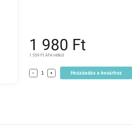
1 980 Ft
1 559 Ft ÁFA nélkül
Hozzáadás a kosárhoz
−
+