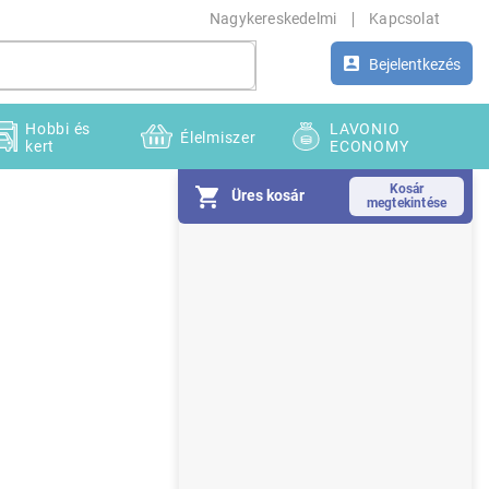
Nagykereskedelmi
Kapcsolat
Bejelentkezés
Hobbi és
LAVONIO
Élelmiszer
kert
ECONOMY
Üres kosár
O
l
d
a
l
s
ó
p
a
n
e