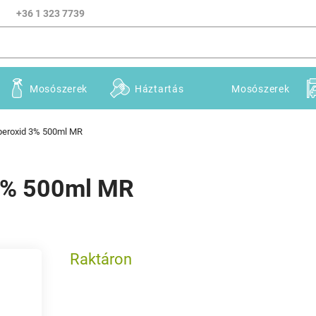
+36 1 323 7739
Mosószerek
Háztartás
Mosószerek
-peroxid 3% 500ml MR
 3% 500ml MR
Raktáron