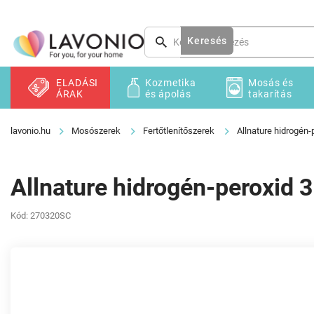
Ugrás
a
fő
Keresés
tartalomhoz
ELADÁSI
Kozmetika
Mosás és
ÁRAK
és ápolás
takarítás
Mosószerek
Fertőtlenítőszerek
Allnature hidrogén
Allnature hidrogén-peroxid
Kód:
270320SC