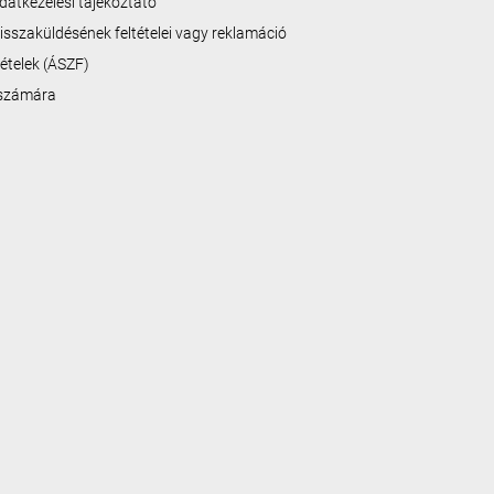
datkezelési tájékoztató
isszaküldésének feltételei vagy reklamáció
ltételek (ÁSZF)
 számára