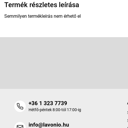
Termék részletes leírása
Semmilyen termékleírás nem érhető el
L
á
b
Feliratkozás hírlevélre
l
é
Adja meg az e-mail címét, és mi tájékoztatást küldünk webáruhá
c
termékeiről.
+36 1 323 7739
Hétfő-péntek 8:00-tól 17:00-ig
info@lavonio.hu