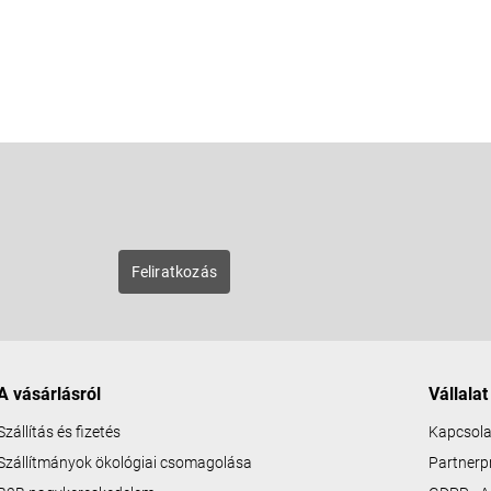
E-mail
zunk új
Feliratkozás
A vásárlásról
Vállalat
Szállítás és fizetés
Kapcsola
Szállítmányok ökológiai csomagolása
Partner