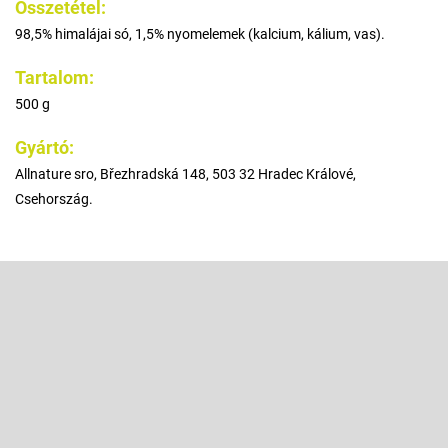
Összetétel:
98,5% himalájai só, 1,5% nyomelemek (kalcium, kálium, vas).
Tartalom:
500 g
Gyártó:
Allnature sro, Březhradská 148, 503 32 Hradec Králové,
Csehország.
L
á
b
Feliratkozás hírlevélre
l
é
Adja meg az e-mail címét, és mi tájékoztatást küldünk webáruházunk
új termékeiről.
c
E-mail