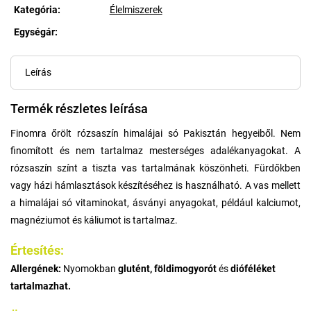
Kategória
:
Élelmiszerek
Egységár:
Egységár:
Leírás
Termék részletes leírása
Finomra őrölt rózsaszín himalájai só Pakisztán hegyeiből. Nem
finomított és nem tartalmaz mesterséges adalékanyagokat. A
rózsaszín színt a tiszta vas tartalmának köszönheti. Fürdőkben
vagy házi hámlasztások készítéséhez is használható. A vas mellett
a himalájai só vitaminokat, ásványi anyagokat, például kalciumot,
magnéziumot és káliumot is tartalmaz.
Értesítés:
Allergének:
Nyomokban
glutént, földimogyorót
és
dióféléket
tartalmazhat.