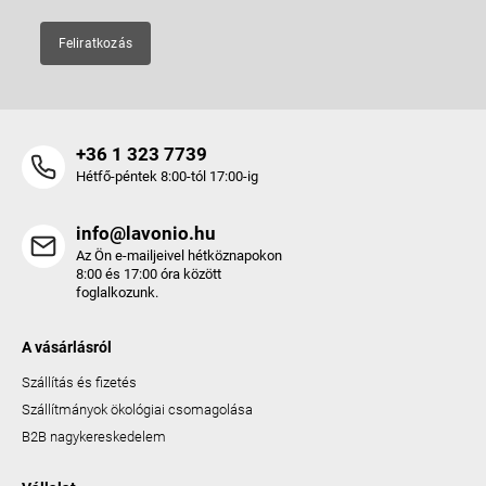
Feliratkozás
+36 1 323 7739
Hétfő-péntek 8:00-tól 17:00-ig
info@lavonio.hu
Az Ön e-mailjeivel hétköznapokon
8:00 és 17:00 óra között
foglalkozunk.
A vásárlásról
Szállítás és fizetés
Szállítmányok ökológiai csomagolása
B2B nagykereskedelem