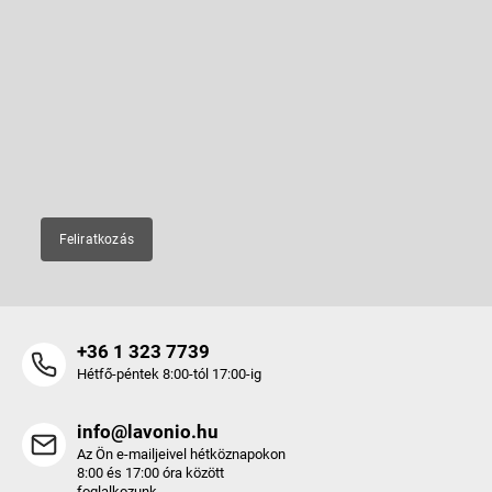
L
á
b
Feliratkozás hírlevélre
l
é
Adja meg az e-mail címét, és mi tájékoztatást küldünk webáruházunk
új termékeiről.
c
E-mail
Feliratkozás
+36 1 323 7739
Hétfő-péntek 8:00-tól 17:00-ig
info@lavonio.hu
Az Ön e-mailjeivel hétköznapokon
8:00 és 17:00 óra között
foglalkozunk.