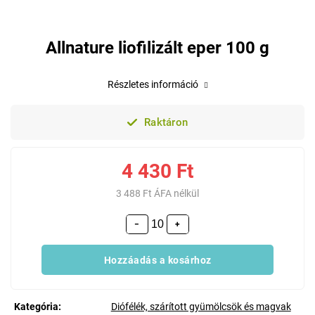
Allnature liofilizált eper 100 g
Részletes információ
Raktáron
4 430 Ft
3 488 Ft ÁFA nélkül
−
+
Hozzáadás a kosárhoz
Kategória
:
Diófélék, szárított gyümölcsök és magvak