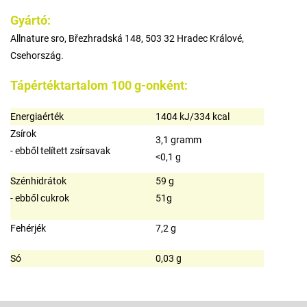
Gyártó:
Allnature sro, Březhradská 148, 503 32 Hradec Králové,
Csehország.
Tápértéktartalom 100 g-onként:
Energiaérték
1404 kJ/334 kcal
Zsírok
3,1 gramm
- ebből telített zsírsavak
<0,1 g
Szénhidrátok
59 g
- ebből cukrok
51g
Fehérjék
7,2 g
Só
0,03 g