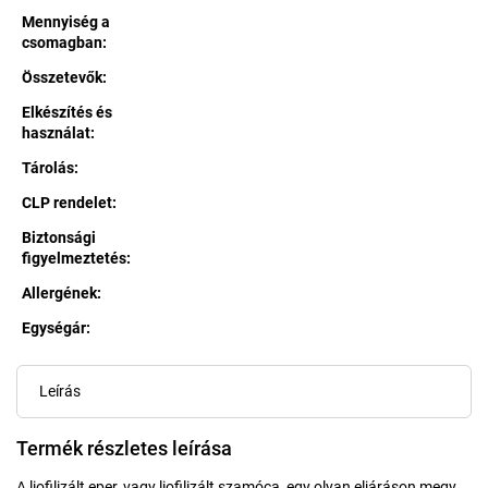
Mennyiség a
csomagban
:
Összetevők
:
Elkészítés és
használat
:
Tárolás
:
CLP rendelet
:
Biztonsági
figyelmeztetés
:
Allergének
:
Egységár:
Egységár:
Leírás
Termék részletes leírása
A liofilizált eper, vagy liofilizált szamóca, egy olyan eljáráson megy