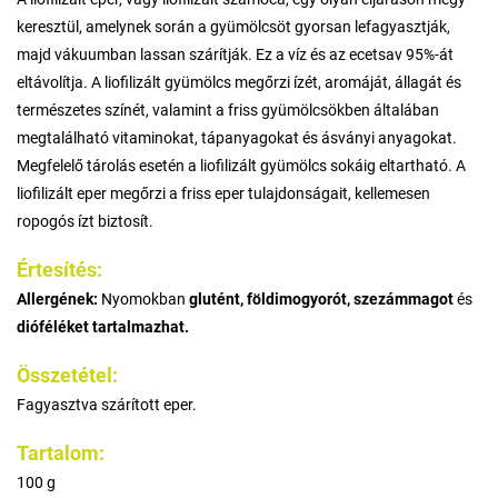
keresztül, amelynek során a gyümölcsöt gyorsan lefagyasztják,
majd vákuumban lassan szárítják. Ez a víz és az ecetsav 95%-át
eltávolítja. A liofilizált gyümölcs megőrzi ízét, aromáját, állagát és
természetes színét, valamint a friss gyümölcsökben általában
megtalálható vitaminokat, tápanyagokat és ásványi anyagokat.
Megfelelő tárolás esetén a liofilizált gyümölcs sokáig eltartható. A
liofilizált eper megőrzi a friss eper tulajdonságait, kellemesen
ropogós ízt biztosít.
Értesítés:
Allergének:
Nyomokban
glutént, földimogyorót, szezámmagot
és
dióféléket tartalmazhat.
Összetétel:
Fagyasztva szárított eper.
Tartalom:
100 g