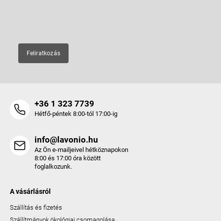
c
E-mail
Feliratkozás
+36 1 323 7739
Hétfő-péntek 8:00-tól 17:00-ig
info@lavonio.hu
Az Ön e-mailjeivel hétköznapokon
8:00 és 17:00 óra között
foglalkozunk.
A vásárlásról
Szállítás és fizetés
Szállítmányok ökológiai csomagolása