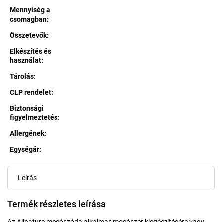
Mennyiség a
csomagban
:
Összetevők
:
Elkészítés és
használat
:
Tárolás
:
CLP rendelet
:
Biztonsági
figyelmeztetés
:
Allergének
:
Egységár:
Egységár:
Leírás
Termék részletes leírása
Az Allnature mosószóda alkalmas mosószer kiegészítésére vagy