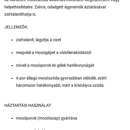
helyettesítésére. Zsíros, odaégett ágyneműk áztatásával
zsírtalaníthatja is.
JELLEMZŐK:
zsírtalanít, lágyítja a vizet
megvédi a mosógépet a vízkőlerakódástól
növeli a mosóporok és gélek hatékonyságát
A por állagú mosószóda gyorsabban oldódik, ezért
háromszor hatékonyabb, mint a kristályos szóda.
HÁZTARTÁSI HASZNÁLAT:
mosóporok (mosóiszap) gyártása