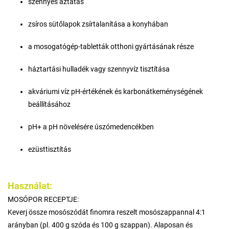
szennyes áztatás
zsíros sütőlapok zsírtalanítása a konyhában
a mosogatógép-tabletták otthoni gyártásának része
háztartási hulladék vagy szennyvíz tisztítása
akváriumi víz pH-értékének és karbonátkeménységének
beállításához
pH+ a pH növelésére úszómedencékben
ezüsttisztítás
Használat:
MOSÓPOR RECEPTJE:
Keverj össze mosószódát finomra reszelt mosószappannal 4:1
arányban (pl. 400 g szóda és 100 g szappan). Alaposan és