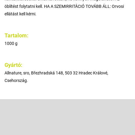
öblítést folytatni kell. HA A SZEMIRRITÁCIÓ TOVÁBB ÁLL: Orvosi
ellátást kell kérni.
Tartalom:
1000 g
Gyártó:
Allnature, sro, Březhradská 148, 503 32 Hradec Králové,
Csehország.
L
á
b
Feliratkozás hírlevélre
l
é
Adja meg az e-mail címét, és mi tájékoztatást küldünk webáruházunk
új termékeiről.