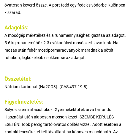
óvatosan keverd össze. A port tedd egy fedeles vödörbe, különben
kiszárad.
Adagolás:
A mosógép méretéhez és a ruhamennyiséghez igazítsa az adagot.
5-6 kg ruhaneműhöz 2-3 evőkanálnyi mosószert javaslunk. Ha
mosás után fehér mosópormaradványok maradnak a sötét
ruhákon, legközelebb csökkentse az adagot.
Összetétel:
Nátrium-karbonát (Na2CO3). (CAS 497-19-8).
Figyelmeztetés:
Súlyos szemirritációt okoz. Gyermekektől elzárva tartandó.
Használat után alaposan mosson kezet. SZEMBE KERÜLÉS
ESETÉN: Több percig tartó óvatos öblítés vízzel. Adott esetben a
kontaktlencséket el kell távolítani, ha könnyen megoldható. Az