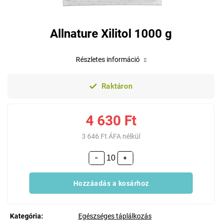
Allnature Xilitol 1000 g
Részletes információ
Raktáron
4 630 Ft
3 646 Ft ÁFA nélkül
−
+
Hozzáadás a kosárhoz
Kategória
:
Egészséges táplálkozás