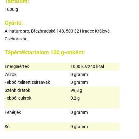
Tartalom:
1000 g
Gyártó:
Allnature sro, Březhradská 148, 503 32 Hradec Králové,
Csehország.
Tápértéktartalom 100 g-onként:
Energiaérték
1000 kJ/240 kcal
Zsírok
0 gramm
- ebből telített zsírsavak
0 gramm
Szénhidrátok
99,8 g
- ebből cukrok
0,2 g
Fehérjék
0 gramm
Só
0 gramm