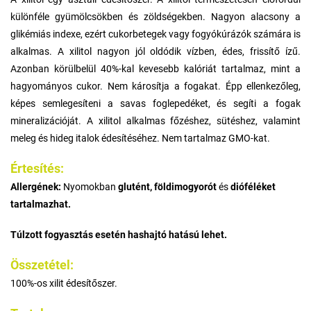
különféle gyümölcsökben és zöldségekben. Nagyon alacsony a
glikémiás indexe, ezért cukorbetegek vagy fogyókúrázók számára is
alkalmas. A xilitol nagyon jól oldódik vízben, édes, frissítő ízű.
Azonban körülbelül 40%-kal kevesebb kalóriát tartalmaz, mint a
hagyományos cukor. Nem károsítja a fogakat. Épp ellenkezőleg,
képes semlegesíteni a savas foglepedéket, és segíti a fogak
mineralizációját. A xilitol alkalmas főzéshez, sütéshez, valamint
meleg és hideg italok édesítéséhez. Nem tartalmaz GMO-kat.
Értesítés:
Allergének:
Nyomokban
glutént, földimogyorót
és
dióféléket
tartalmazhat.
Túlzott fogyasztás esetén hashajtó hatású lehet.
Összetétel:
100%-os xilit édesítőszer.