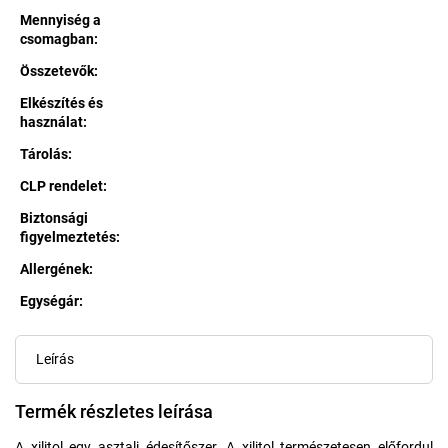
Mennyiség a
csomagban
:
Összetevők
:
Elkészítés és
használat
:
Tárolás
:
CLP rendelet
:
Biztonsági
figyelmeztetés
:
Allergének
:
Egységár:
Egységár:
Leírás
Termék részletes leírása
A xilitol egy asztali édesítőszer. A xilitol természetesen előfordul