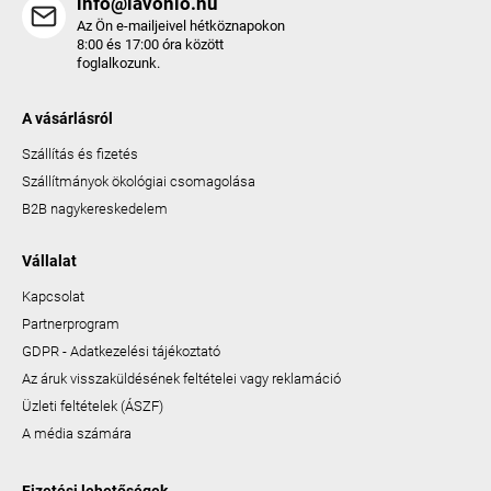
info@lavonio.hu
Az Ön e-mailjeivel hétköznapokon
8:00 és 17:00 óra között
foglalkozunk.
A vásárlásról
Szállítás és fizetés
Szállítmányok ökológiai csomagolása
B2B nagykereskedelem
Vállalat
Kapcsolat
Partnerprogram
GDPR - Adatkezelési tájékoztató
Az áruk visszaküldésének feltételei vagy reklamáció
Üzleti feltételek (ÁSZF)
A média számára
Fizetési lehetőségek