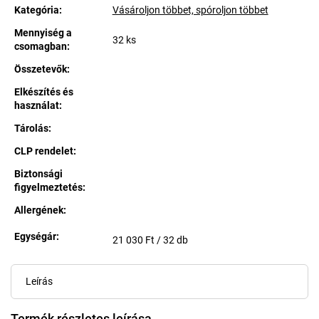
Kategória
:
Vásároljon többet, spóroljon többet
Mennyiség a
32 ks
csomagban
:
Összetevők
:
Elkészítés és
használat
:
Tárolás
:
CLP rendelet
:
Biztonsági
figyelmeztetés
:
Allergének
:
Egységár:
Egységár:
21 030 Ft / 32 db
Leírás
Termék részletes leírása