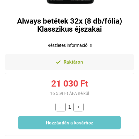
Always betétek 32x (8 db/fólia)
Klasszikus éjszakai
Részletes információ
Raktáron
21 030 Ft
16 559 Ft ÁFA nélkül
−
+
Hozzáadás a kosárhoz