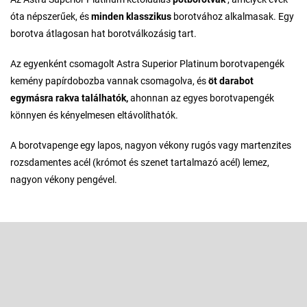
óta népszerűek, és
minden klasszikus
borotvához alkalmasak. Egy
borotva átlagosan hat borotválkozásig tart.
Az egyenként csomagolt Astra Superior Platinum borotvapengék
kemény papírdobozba vannak csomagolva, és
öt darabot
egymásra rakva találhatók,
ahonnan az egyes borotvapengék
könnyen és kényelmesen eltávolíthatók.
A borotvapenge egy lapos, nagyon vékony rugós vagy martenzites
rozsdamentes acél (krómot és szenet tartalmazó acél) lemez,
nagyon vékony pengével.
L
á
b
Feliratkozás hírlevélre
l
é
Adja meg az e-mail címét, és mi tájékoztatást küldünk webáruházunk
új termékeiről.
c