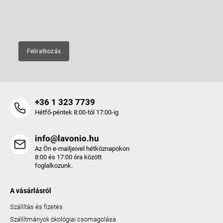
E-mail
Feliratkozás
+36 1 323 7739
Hétfő-péntek 8:00-tól 17:00-ig
info@lavonio.hu
Az Ön e-mailjeivel hétköznapokon
8:00 és 17:00 óra között
foglalkozunk.
A vásárlásról
Szállítás és fizetés
Szállítmányok ökológiai csomagolása