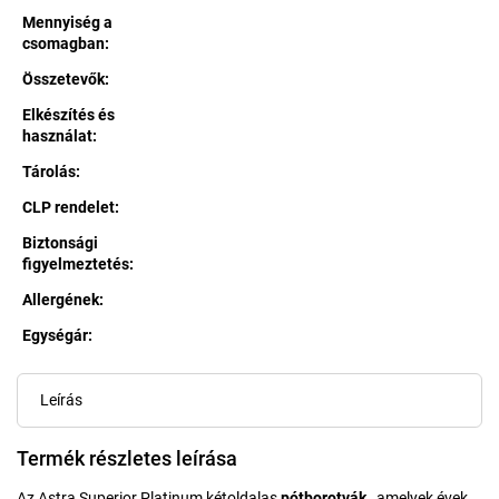
Mennyiség a
csomagban
:
Összetevők
:
Elkészítés és
használat
:
Tárolás
:
CLP rendelet
:
Biztonsági
figyelmeztetés
:
Allergének
:
Egységár:
Egységár:
Leírás
Termék részletes leírása
Az Astra Superior Platinum kétoldalas
pótborotvák
, amelyek évek