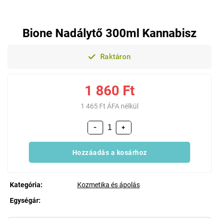
Bione Nadálytő 300ml Kannabisz
Raktáron
1 860 Ft
1 465 Ft ÁFA nélkül
−
+
Hozzáadás a kosárhoz
Kategória
:
Kozmetika és ápolás
Egységár:
Egységár: