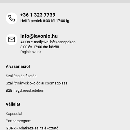
+36 1 323 7739
Hétfő-péntek 8:00-tól 17:00-ig
info@lavonio.hu
Az Ön e-mailjeivel hétköznapokon
8:00 és 17:00 óra között
foglalkozunk.
A vásárlásról
Szállítás és fizetés
Szállítmányok ökológiai csomagolása
B2B nagykereskedelem
Vállalat
Kapcsolat
Partnerprogram
GDPR - Adatkezelési tájékoztató