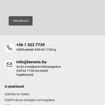
E-mail
Feliratkozás
+36 1 323 7739
Hétfő-péntek 8:00-tól 17:00-ig
info@lavonio.hu
Az Ön e-mailjeivel hétköznapokon
8:00 és 17:00 óra között
foglalkozunk.
A vásárlásról
Szállítás és fizetés
Szállítmányok ökológiai csomagolása