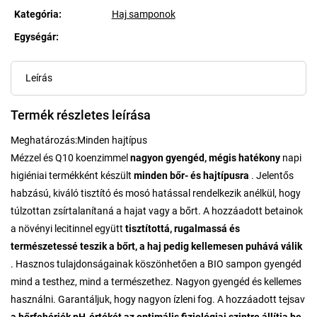
Kategória
:
Haj samponok
Egységár:
Egységár:
Leírás
Termék részletes leírása
Meghatározás:
Minden hajtípus
Mézzel és Q10 koenzimmel
nagyon gyengéd, mégis hatékony
napi
higiéniai termékként készült
minden bőr- és hajtípusra
. Jelentős
habzású, kiváló tisztító és mosó hatással rendelkezik anélkül, hogy
túlzottan zsírtalanítaná a hajat vagy a bőrt. A hozzáadott betainok
a növényi lecitinnel együtt
tisztítottá, rugalmassá és
természetessé teszik a bőrt, a haj pedig kellemesen puhává válik
. Hasznos tulajdonságainak köszönhetően a BIO sampon gyengéd
mind a testhez, mind a természethez. Nagyon gyengéd és kellemes
használni. Garantáljuk, hogy nagyon ízleni fog. A hozzáadott tejsav