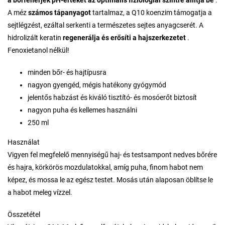
a bőrfehérjék pH-értékét az optimális fiziológiai szintre állítja be
.
A méz
számos tápanyagot
tartalmaz, a Q10 koenzim támogatja a
sejtlégzést, ezáltal serkenti a természetes sejtes anyagcserét. A
hidrolizált keratin
regenerálja és erősíti a hajszerkezetet
.
Fenoxietanol nélkül!
minden bőr- és hajtípusra
nagyon gyengéd, mégis hatékony gyógymód
jelentős habzást és kiváló tisztító- és mosóerőt biztosít
nagyon puha és kellemes használni
250 ml
Használat
Vigyen fel megfelelő mennyiségű haj- és testsampont nedves bőrére
és hajra, körkörös mozdulatokkal, amíg puha, finom habot nem
képez, és mossa le az egész testet. Mosás után alaposan öblítse le
a habot meleg vízzel.
Összetétel