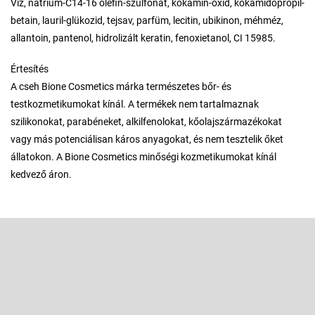
Víz, nátrium-C14-16 olefin-szulfonát, kokamin-oxid, kokamidopropil-
betain, lauril-glükozid, tejsav, parfüm, lecitin, ubikinon, méhméz,
allantoin, pantenol, hidrolizált keratin, fenoxietanol, CI 15985.
Értesítés
A cseh Bione Cosmetics márka természetes bőr- és
testkozmetikumokat kínál. A termékek nem tartalmaznak
szilikonokat, parabéneket, alkilfenolokat, kőolajszármazékokat
vagy más potenciálisan káros anyagokat, és nem tesztelik őket
állatokon. A Bione Cosmetics minőségi kozmetikumokat kínál
kedvező áron.
L
á
b
Feliratkozás hírlevélre
l
é
Adja meg az e-mail címét, és mi tájékoztatást küldünk webáruházunk
új termékeiről.
c