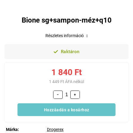
Bione sg+sampon-méz+q10
Részletes információ
Raktáron
1 840 Ft
1 449 Ft ÁFA nélkül
−
+
Hozzáadás a kosárhoz
Márka:
Drogerex