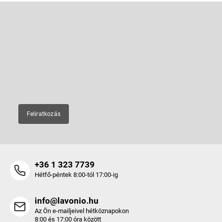
L
á
b
Feliratkozás hírlevélre
l
é
Adja meg az e-mail címét, és mi tájékoztatást küldünk webáruházunk
új termékeiről.
c
E-mail
Feliratkozás
+36 1 323 7739
Hétfő-péntek 8:00-tól 17:00-ig
info@lavonio.hu
Az Ön e-mailjeivel hétköznapokon
8:00 és 17:00 óra között