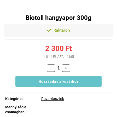
Biotoll hangyapor 300g
Raktáron
2 300 Ft
1 811 Ft ÁFA nélkül
−
+
Hozzáadás a kosárhoz
Kategória
:
Rovarriasztók
Mennyiség a
csomagban
: