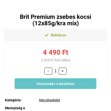
Brit Premium zsebes kocsi
(12x85g/kra mix)
Raktáron
4 490 Ft
3 535 Ft ÁFA nélkül
−
+
Hozzáadás a kosárhoz
Kategória
:
Macskaeledel
Mennyiség a