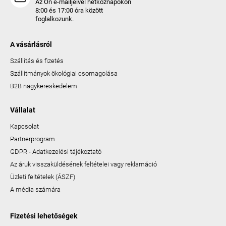
Az Ön e-mailjeivel hétköznapokon
8:00 és 17:00 óra között
foglalkozunk.
A vásárlásról
Szállítás és fizetés
Szállítmányok ökológiai csomagolása
B2B nagykereskedelem
Vállalat
Kapcsolat
Partnerprogram
GDPR - Adatkezelési tájékoztató
Az áruk visszaküldésének feltételei vagy reklamáció
Üzleti feltételek (ÁSZF)
A média számára
Fizetési lehetőségek