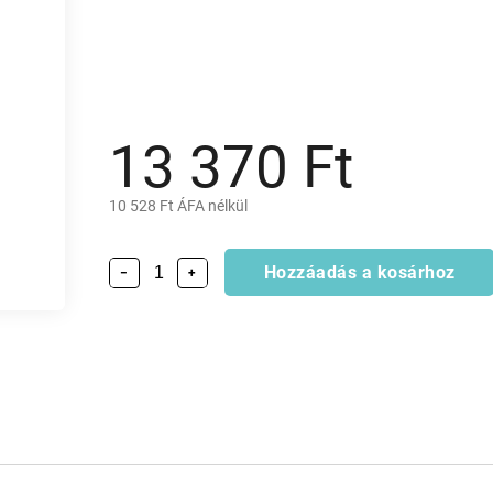
13 370 Ft
10 528 Ft ÁFA nélkül
Hozzáadás a kosárhoz
−
+