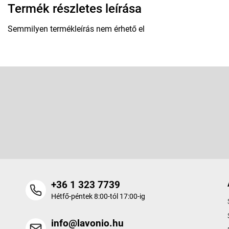
Termék részletes leírása
Semmilyen termékleírás nem érhető el
L
á
b
Feliratkozás hírlevélre
l
é
Adja meg az e-mail címét, és mi tájékoztatást küldünk webáruhá
c
termékeiről.
+36 1 323 7739
Hétfő-péntek 8:00-tól 17:00-ig
info@lavonio.hu