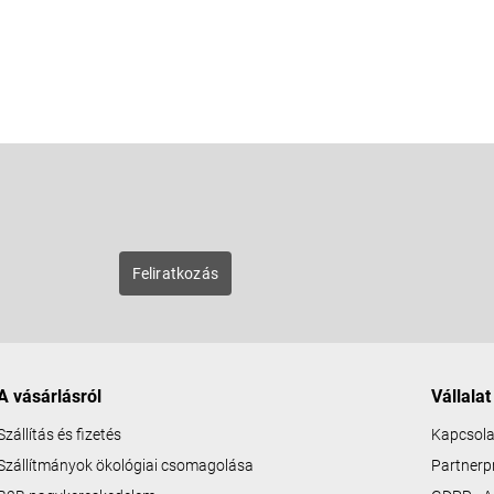
E-mail
zunk új
Feliratkozás
A vásárlásról
Vállalat
Szállítás és fizetés
Kapcsola
Szállítmányok ökológiai csomagolása
Partner