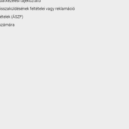
datkezelési tájékoztató
isszaküldésének feltételei vagy reklamáció
ltételek (ÁSZF)
 számára