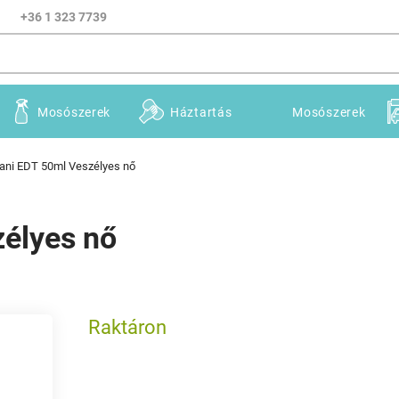
+36 1 323 7739
Mosószerek
Háztartás
Mosószerek
ani EDT 50ml Veszélyes nő
élyes nő
Raktáron