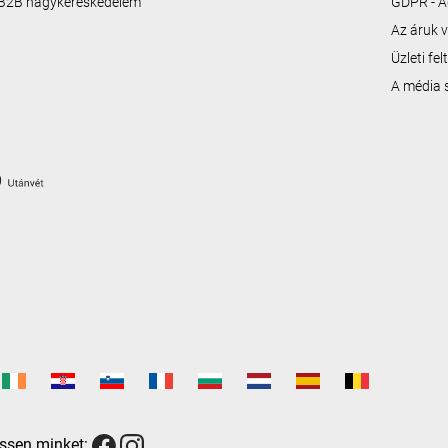
B2B nagykereskedelem
GDPR - A
Az áruk v
Üzleti fe
A média
ssen minket: