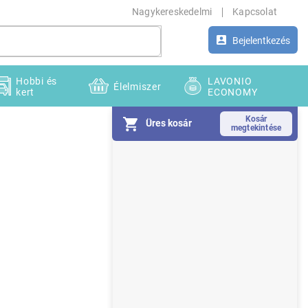
Nagykereskedelmi
Kapcsolat
Bejelentkezés
Hobbi és
LAVONIO
Élelmiszer
kert
ECONOMY
Üres kosár
O
l
d
a
l
s
ó
p
a
n
e