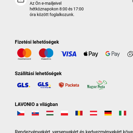
Az Ön e-mailjeivel
hétköznapokon 8:00 és 17:00
óra között foglalkozunk.
Fizetési lehetőségek
Szállítási lehetőségek
LAVONIO a világban
Rendezvényekért, versenyekért és kedvezményekért köve