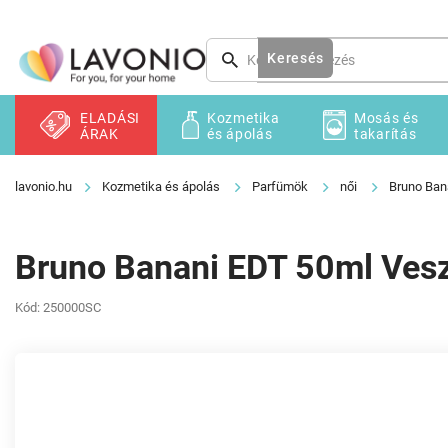
Ugrás
a
fő
Keresés
tartalomhoz
ELADÁSI
Kozmetika
Mosás és
ÁRAK
és ápolás
takarítás
Kozmetika és ápolás
Parfümök
női
Bruno Ban
Bruno Banani EDT 50ml Vesz
Kód:
250000SC