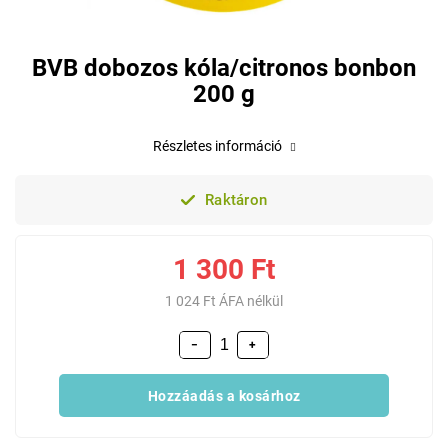
BVB dobozos kóla/citronos bonbon
200 g
Részletes információ
Raktáron
1 300 Ft
1 024 Ft ÁFA nélkül
−
+
Hozzáadás a kosárhoz