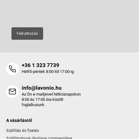
c
E-mail
Feliratkozás
+36 1 323 7739
Hétfő-péntek 8:00-tól 17:00-ig
info@lavonio.hu
Az Ön e-mailjeivel hétköznapokon
8:00 és 17:00 óra között
foglalkozunk.
A vásárlásról
Szállítás és fizetés
Szállítmányok ökológiai csomagolása