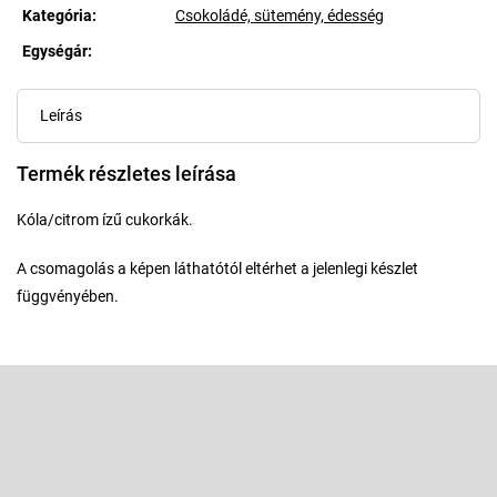
Kategória
:
Csokoládé, sütemény, édesség
Egységár:
Egységár:
Leírás
Termék részletes leírása
Kóla/citrom ízű cukorkák.
A csomagolás a képen láthatótól eltérhet a jelenlegi készlet
függvényében.
L
á
b
Feliratkozás hírlevélre
l
é
Adja meg az e-mail címét, és mi tájékoztatást küldünk webáruházunk
új termékeiről.