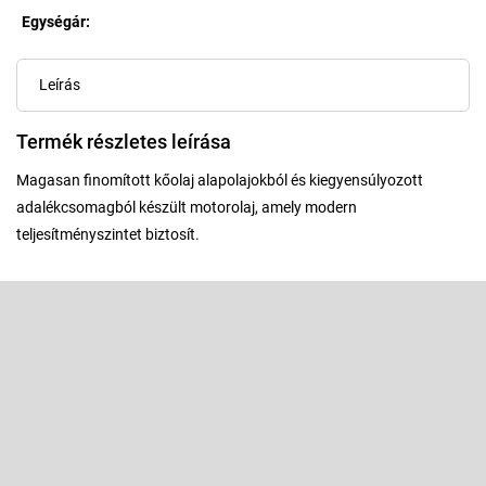
Egységár:
Egységár:
Leírás
Termék részletes leírása
Magasan finomított kőolaj alapolajokból és kiegyensúlyozott
adalékcsomagból készült motorolaj, amely modern
teljesítményszintet biztosít.
L
á
b
Feliratkozás hírlevélre
l
é
Adja meg az e-mail címét, és mi tájékoztatást küldünk webáruházunk
új termékeiről.
c
E-mail