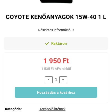
COYOTE KENŐANYAGOK 15W-40 1 L
Részletes információ
Raktáron
1 950 Ft
1 535 Ft ÁFA nélkül
−
+
Hozzáadás a kosárhoz
Kategória
:
Arcápoló krémek