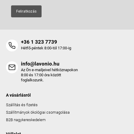
Feliratkozás
+36 1 323 7739
Hétfő-péntek 8:00-tól 17:00-ig
info@lavonio.hu
Az Ön e-mailjeivel hétköznapokon
8:00 és 17:00 óra között
foglalkozunk.
A vásárlásról
Szállítás és fizetés
Szállítmányok ökológiai csomagolása
B2B nagykereskedelem