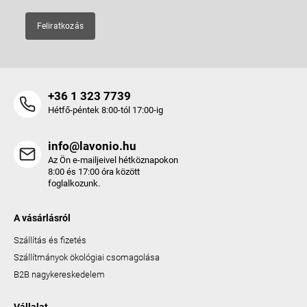
Feliratkozás
+36 1 323 7739
Hétfő-péntek 8:00-tól 17:00-ig
info@lavonio.hu
Az Ön e-mailjeivel hétköznapokon
8:00 és 17:00 óra között
foglalkozunk.
A vásárlásról
Szállítás és fizetés
Szállítmányok ökológiai csomagolása
B2B nagykereskedelem