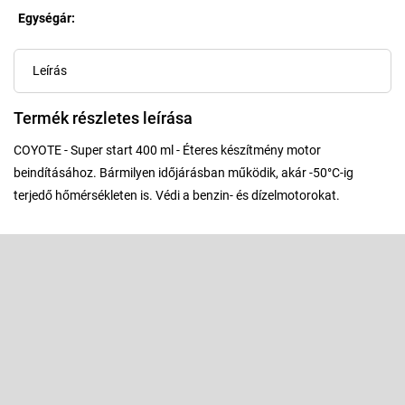
Egységár:
Egységár:
Leírás
Termék részletes leírása
COYOTE - Super start 400 ml - Éteres készítmény motor
beindításához. Bármilyen időjárásban működik, akár -50°C-ig
terjedő hőmérsékleten is. Védi a benzin- és dízelmotorokat.
L
á
b
Feliratkozás hírlevélre
l
é
Adja meg az e-mail címét, és mi tájékoztatást küldünk webáruházunk
új termékeiről.
c
E-mail