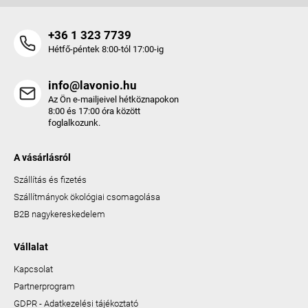
+36 1 323 7739
Hétfő-péntek 8:00-tól 17:00-ig
info@lavonio.hu
Az Ön e-mailjeivel hétköznapokon
8:00 és 17:00 óra között
foglalkozunk.
A vásárlásról
Szállítás és fizetés
Szállítmányok ökológiai csomagolása
B2B nagykereskedelem
Vállalat
Kapcsolat
Partnerprogram
GDPR - Adatkezelési tájékoztató