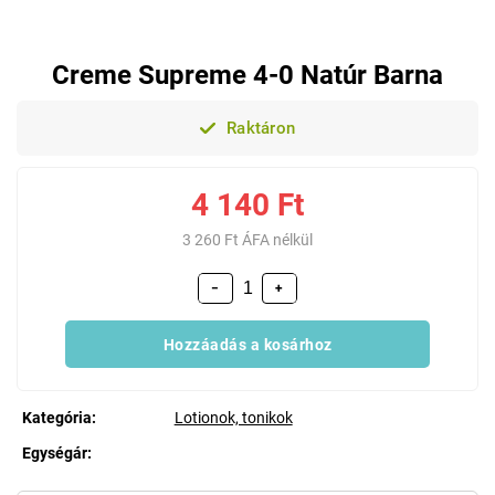
Creme Supreme 4-0 Natúr Barna
Raktáron
4 140 Ft
3 260 Ft ÁFA nélkül
−
+
Hozzáadás a kosárhoz
Kategória
:
Lotionok, tonikok
Egységár:
Egységár: