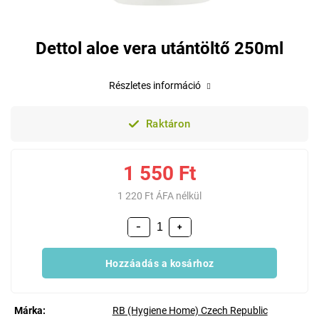
Dettol aloe vera utántöltő 250ml
Részletes információ
Raktáron
1 550 Ft
1 220 Ft ÁFA nélkül
−
+
Hozzáadás a kosárhoz
Márka:
RB (Hygiene Home) Czech Republic