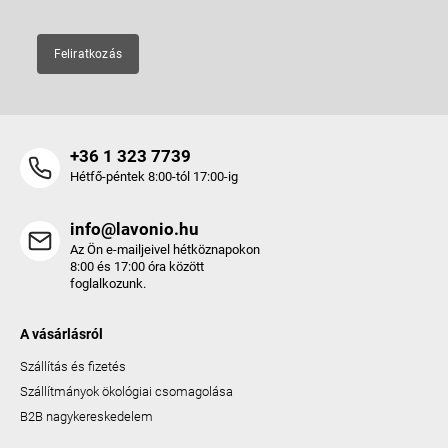
Feliratkozás
+36 1 323 7739
Hétfő-péntek 8:00-tól 17:00-ig
info@lavonio.hu
Az Ön e-mailjeivel hétköznapokon
8:00 és 17:00 óra között
foglalkozunk.
A vásárlásról
Szállítás és fizetés
Szállítmányok ökológiai csomagolása
B2B nagykereskedelem