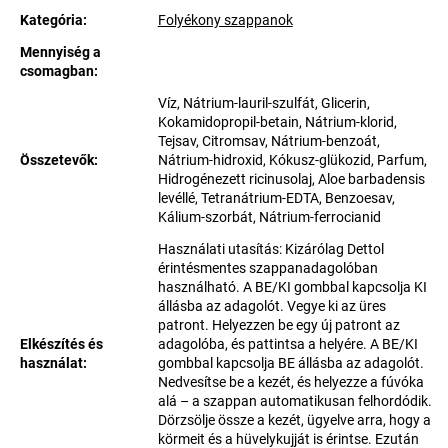
Kategória
:
Folyékony szappanok
Mennyiség a
csomagban
:
Víz, Nátrium-lauril-szulfát, Glicerin,
Kokamidopropil-betain, Nátrium-klorid,
Tejsav, Citromsav, Nátrium-benzoát,
Összetevők
:
Nátrium-hidroxid, Kókusz-glükozid, Parfum,
Hidrogénezett ricinusolaj, Aloe barbadensis
levéllé, Tetranátrium-EDTA, Benzoesav,
Kálium-szorbát, Nátrium-ferrocianid
Használati utasítás: Kizárólag Dettol
érintésmentes szappanadagolóban
használható. A BE/KI gombbal kapcsolja KI
állásba az adagolót. Vegye ki az üres
patront. Helyezzen be egy új patront az
Elkészítés és
adagolóba, és pattintsa a helyére. A BE/KI
használat
:
gombbal kapcsolja BE állásba az adagolót.
Nedvesítse be a kezét, és helyezze a fúvóka
alá – a szappan automatikusan felhordódik.
Dörzsölje össze a kezét, ügyelve arra, hogy a
körmeit és a hüvelykujját is érintse. Ezután