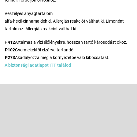
fennáll, forduljon orvoshoz.
Veszélyes anyagtartalom
alfa-hexil-cinnamaldehid. Allergiás reakciót válthat ki. Limonént
tartalmaz. Allergiás reakciót válthat ki.
H412
Ártalmas a vízi élőlényekre, hosszan tartó károsodást okoz.
P102
Gyermekektől elzárva tartandó.
P273
Akadályozza meg a környezetbe való kibocsátást.
A biztonsági adatlapot ITT találod
L
á
b
Feliratkozás hírlevélre
l
é
Adja meg az e-mail címét, és mi tájékoztatást küldünk webáruházunk
új termékeiről.
c
E-mail