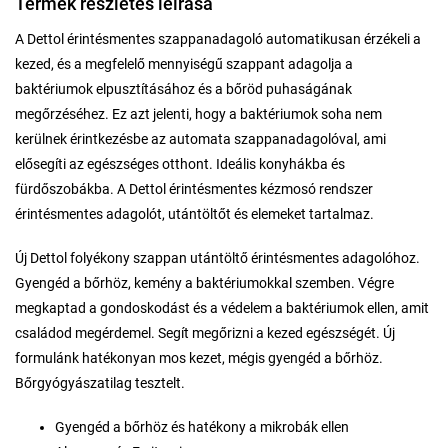
Termék részletes leírása
A Dettol érintésmentes szappanadagoló automatikusan érzékeli a
kezed, és a megfelelő mennyiségű szappant adagolja a
baktériumok elpusztításához és a bőröd puhaságának
megőrzéséhez. Ez azt jelenti, hogy a baktériumok soha nem
kerülnek érintkezésbe az automata szappanadagolóval, ami
elősegíti az egészséges otthont. Ideális konyhákba és
fürdőszobákba. A Dettol érintésmentes kézmosó rendszer
érintésmentes adagolót, utántöltőt és elemeket tartalmaz.
Új Dettol folyékony szappan utántöltő érintésmentes adagolóhoz.
Gyengéd a bőrhöz, kemény a baktériumokkal szemben. Végre
megkaptad a gondoskodást és a védelem a baktériumok ellen, amit
családod megérdemel. Segít megőrizni a kezed egészségét. Új
formulánk hatékonyan mos kezet, mégis gyengéd a bőrhöz.
Bőrgyógyászatilag tesztelt.
Gyengéd a bőrhöz és hatékony a mikrobák ellen