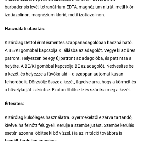
barbadensis levél, tetranátrium-EDTA, magnézium-nitrát, metil-klór-
izotiazolinon, magnézium-klorid, metil-izotiazolinon.
Használati utasítás:
Kizárólag Dettol érintésmentes szappanadagolóban használható.
A BE/KI gombbal kapcsolja KI állásba az adagolót. Vegye ki az üres
patront. Helyezzen be egy új patront az adagolóba, és pattintsa a
helyére. A BE/KI gombbal kapcsolja BE az adagolót. Nedvesítse be
a kezét, és helyezze a fúvóka alá – a szappan automatikusan
felhordódik. Dörzsölje össze a kezét, ügyelve arra, hogy a körmeit és
a hüvelykujját is érintse. Ezután öblítse le és szárítsa meg a kezét.
Értesítés:
Kizárólag külsőleges használatra. Gyermekektől elzárva tartandó,
kivéve, ha felnőtt felügyeli. Kerülje a szembe jutást. Szembe kerülés
esetén azonnal öblítse ki bő vízzel. Ha az irritáció továbbra is