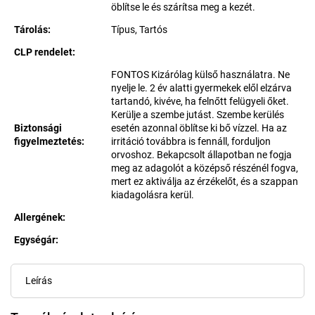
öblítse le és szárítsa meg a kezét.
Tárolás
:
Típus, Tartós
CLP rendelet
:
FONTOS Kizárólag külső használatra. Ne
nyelje le. 2 év alatti gyermekek elől elzárva
tartandó, kivéve, ha felnőtt felügyeli őket.
Kerülje a szembe jutást. Szembe kerülés
Biztonsági
esetén azonnal öblítse ki bő vízzel. Ha az
figyelmeztetés
:
irritáció továbbra is fennáll, forduljon
orvoshoz. Bekapcsolt állapotban ne fogja
meg az adagolót a középső részénél fogva,
mert ez aktiválja az érzékelőt, és a szappan
kiadagolásra kerül.
Allergének
:
Egységár:
Egységár:
Leírás