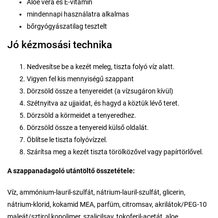
Aloe vera és E-vitamin
mindennapi használatra alkalmas
bőrgyógyászatilag tesztelt
Jó kézmosási technika
Nedvesítse be a kezét meleg, tiszta folyó víz alatt.
Vigyen fel kis mennyiségű szappant
Dörzsöld össze a tenyereidet (a vízsugáron kívül)
Szétnyitva az ujjaidat, és hagyd a köztük lévő teret.
Dörzsöld a körmeidet a tenyeredhez.
Dörzsöld össze a tenyereid külső oldalát.
Öblítse le tiszta folyóvízzel.
Szárítsa meg a kezét tiszta törölközővel vagy papírtörlővel.
A szappanadagoló utántöltő összetétele:
Víz, ammónium-lauril-szulfát, nátrium-lauril-szulfát, glicerin,
nátrium-klorid, kokamid MEA, parfüm, citromsav, akrilátok/PEG-10
maleát/sztirol kopolimer, szalicilsav, tokoferil-acetát, aloe