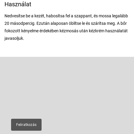
Használat
Nedvesítse be a kezét, habosítsa fel a szappant, és mossa legalább
20 másodpercig. Ezután alaposan öblítse le és szárítsa meg. A bőr
fokozott kényelme érdekében kézmosás után kézkrém használatát
javasoljuk.
L
á
b
Feliratkozás hírlevélre
l
é
Adja meg az e-mail címét, és mi tájékoztatást küldünk webáruházunk
új termékeiről.
c
E-mail
Feliratkozás