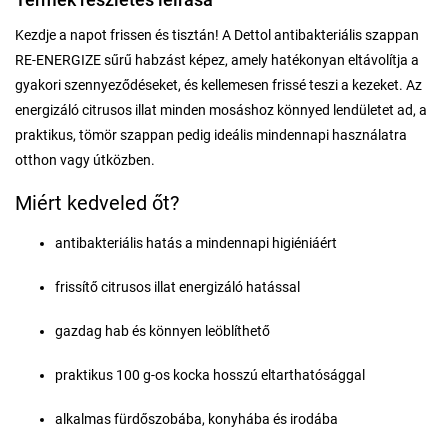
Kezdje a napot frissen és tisztán! A Dettol antibakteriális szappan
RE-ENERGIZE sűrű habzást képez, amely hatékonyan eltávolítja a
gyakori szennyeződéseket, és kellemesen frissé teszi a kezeket. Az
energizáló citrusos illat minden mosáshoz könnyed lendületet ad, a
praktikus, tömör szappan pedig ideális mindennapi használatra
otthon vagy útközben.
Miért kedveled őt?
antibakteriális hatás a mindennapi higiéniáért
frissítő citrusos illat energizáló hatással
gazdag hab és könnyen leöblíthető
praktikus 100 g-os kocka hosszú eltarthatósággal
alkalmas fürdőszobába, konyhába és irodába