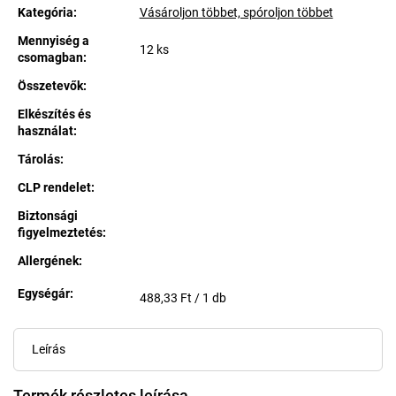
Kategória
:
Vásároljon többet, spóroljon többet
Mennyiség a
12 ks
csomagban
:
Összetevők
:
Elkészítés és
használat
:
Tárolás
:
CLP rendelet
:
Biztonsági
figyelmeztetés
:
Allergének
:
Egységár:
Egységár:
488,33 Ft / 1 db
Leírás
Termék részletes leírása