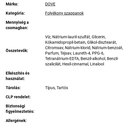
Márka:
DOVE
Kategória
:
Folyékony szappanok
Mennyiség a
csomagban
:
Víz, Nátrium-lauril-szulfát, Glicerin,
Kókamidopropil-betain, Glikol-disztearát,
Citromsav, Nátrium-klorid, Nátrium-benzoát,
Összetevők
:
Parfum, Tejsav, Laureth-4, PPG-6,
Tetranátrium-EDTA, Benzil-alkohol, Benzil-
szalicilát, Hexil-cinnamal, Linalool
Elkészítés és
használat
:
Tárolás
:
Típus, Tartós
CLP rendelet
:
Biztonsági
figyelmeztetés
:
Allergének
: