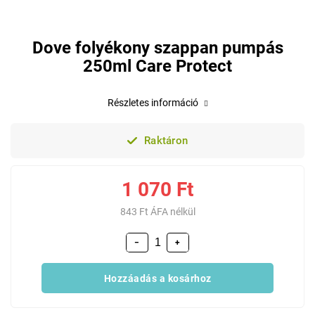
Dove folyékony szappan pumpás
250ml Care Protect
Részletes információ
Raktáron
1 070 Ft
843 Ft ÁFA nélkül
−
+
Hozzáadás a kosárhoz