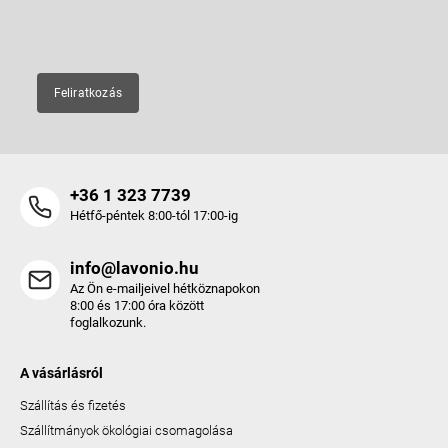
E-mail
Feliratkozás
+36 1 323 7739
Hétfő-péntek 8:00-tól 17:00-ig
info@lavonio.hu
Az Ön e-mailjeivel hétköznapokon
8:00 és 17:00 óra között
foglalkozunk.
A vásárlásról
Szállítás és fizetés
Szállítmányok ökológiai csomagolása