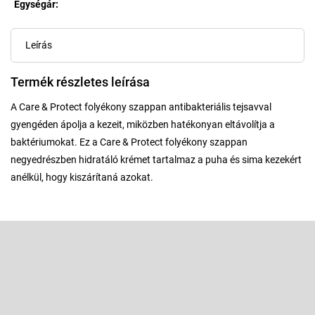
Egységár:
Egységár:
Leírás
Termék részletes leírása
A Care & Protect folyékony szappan antibakteriális tejsavval
gyengéden ápolja a kezeit, miközben hatékonyan eltávolítja a
baktériumokat. Ez a Care & Protect folyékony szappan
negyedrészben hidratáló krémet tartalmaz a puha és sima kezekért
anélkül, hogy kiszárítaná azokat.
L
á
b
Feliratkozás hírlevélre
l
é
Adja meg az e-mail címét, és mi tájékoztatást küldünk webáruházunk
új termékeiről.
c