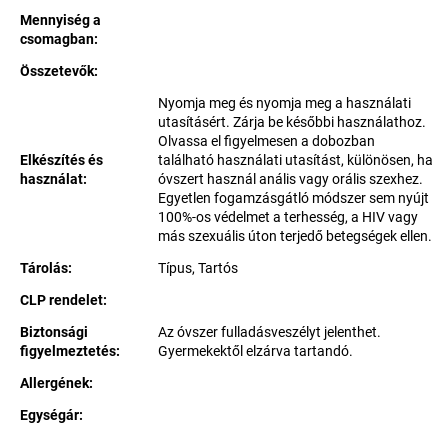
Mennyiség a
csomagban
:
Összetevők
:
Nyomja meg és nyomja meg a használati
utasításért. Zárja be későbbi használathoz.
Olvassa el figyelmesen a dobozban
Elkészítés és
található használati utasítást, különösen, ha
használat
:
óvszert használ anális vagy orális szexhez.
Egyetlen fogamzásgátló módszer sem nyújt
100%-os védelmet a terhesség, a HIV vagy
más szexuális úton terjedő betegségek ellen.
Tárolás
:
Típus, Tartós
CLP rendelet
:
Biztonsági
Az óvszer fulladásveszélyt jelenthet.
figyelmeztetés
:
Gyermekektől elzárva tartandó.
Allergének
:
Egységár:
Egységár: