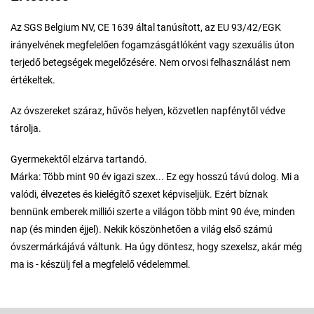
Az SGS Belgium NV, CE 1639 által tanúsított, az EU 93/42/EGK
irányelvének megfelelően fogamzásgátlóként vagy szexuális úton
terjedő betegségek megelőzésére. Nem orvosi felhasználást nem
értékeltek.
Az óvszereket száraz, hűvös helyen, közvetlen napfénytől védve
tárolja.
Gyermekektől elzárva tartandó.
Márka: Több mint 90 év igazi szex... Ez egy hosszú távú dolog. Mi a
valódi, élvezetes és kielégítő szexet képviseljük. Ezért bíznak
bennünk emberek milliói szerte a világon több mint 90 éve, minden
nap (és minden éjjel). Nekik köszönhetően a világ első számú
óvszermárkájává váltunk. Ha úgy döntesz, hogy szexelsz, akár még
ma is - készülj fel a megfelelő védelemmel.