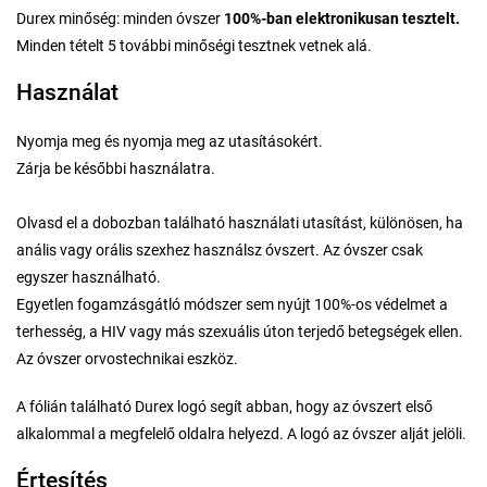
Durex minőség: minden óvszer
100%-ban elektronikusan tesztelt.
Minden tételt 5 további minőségi tesztnek vetnek alá.
Használat
Nyomja meg és nyomja meg az utasításokért.
Zárja be későbbi használatra.
Olvasd el a dobozban található használati utasítást, különösen, ha
anális vagy orális szexhez használsz óvszert. Az óvszer csak
egyszer használható.
Egyetlen fogamzásgátló módszer sem nyújt 100%-os védelmet a
terhesség, a HIV vagy más szexuális úton terjedő betegségek ellen.
Az óvszer orvostechnikai eszköz.
A fólián található Durex logó segít abban, hogy az óvszert első
alkalommal a megfelelő oldalra helyezd. A logó az óvszer alját jelöli.
Értesítés