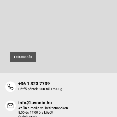
L
á
b
Feliratkozás hírlevélre
l
é
Adja meg az e-mail címét, és mi tájékoztatást küldünk webáruházunk
új termékeiről.
c
E-mail
Feliratkozás
+36 1 323 7739
Hétfő-péntek 8:00-tól 17:00-ig
info@lavonio.hu
Az Ön e-mailjeivel hétköznapokon
8:00 és 17:00 óra között
foglalkozunk.