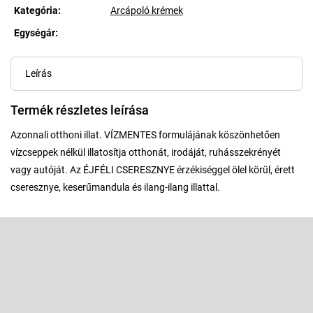
Kategória
:
Arcápoló krémek
Egységár:
Egységár:
Leírás
Termék részletes leírása
Azonnali otthoni illat. VÍZMENTES formulájának köszönhetően
vízcseppek nélkül illatosítja otthonát, irodáját, ruhásszekrényét
vagy autóját. Az ÉJFÉLI CSERESZNYE érzékiséggel ölel körül, érett
cseresznye, keserűmandula és ilang-ilang illattal.
L
á
b
Feliratkozás hírlevélre
l
é
Adja meg az e-mail címét, és mi tájékoztatást küldünk webáruházunk
új termékeiről.
c