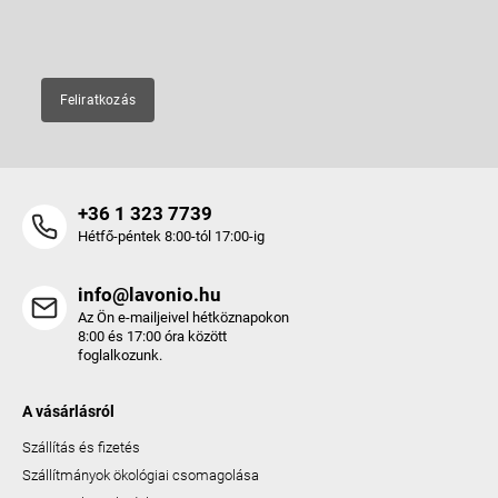
E-mail
Feliratkozás
+36 1 323 7739
Hétfő-péntek 8:00-tól 17:00-ig
info@lavonio.hu
Az Ön e-mailjeivel hétköznapokon
8:00 és 17:00 óra között
foglalkozunk.
A vásárlásról
Szállítás és fizetés
Szállítmányok ökológiai csomagolása