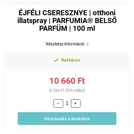
ÉJFÉLI CSERESZNYE | otthoni
illatspray | PARFUMIA® BELSŐ
PARFÜM | 100 ml
Részletes információ
Raktáron
10 660 Ft
8 394 Ft ÁFA nélkül
−
+
Hozzáadás a kosárhoz