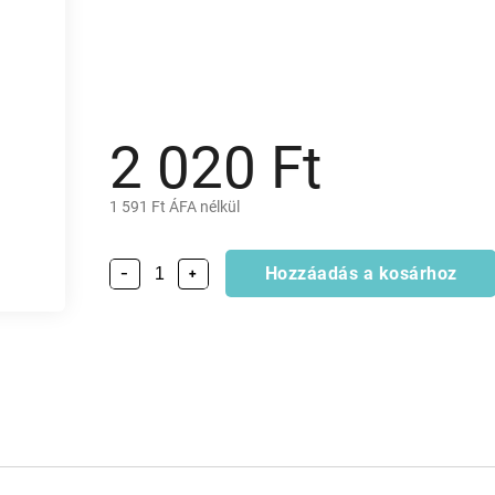
2 020 Ft
1 591 Ft ÁFA nélkül
Hozzáadás a kosárhoz
−
+