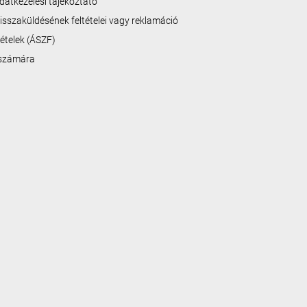
datkezelési tájékoztató
isszaküldésének feltételei vagy reklamáció
ltételek (ÁSZF)
 számára