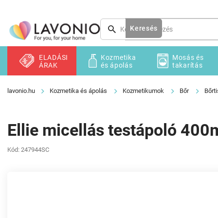
Ugrás
a
fő
Keresés
tartalomhoz
ELADÁSI
Kozmetika
Mosás és
ÁRAK
és ápolás
takarítás
Kozmetika és ápolás
Kozmetikumok
Bőr
Bőrti
Ellie micellás testápoló 4
Kód:
247944SC