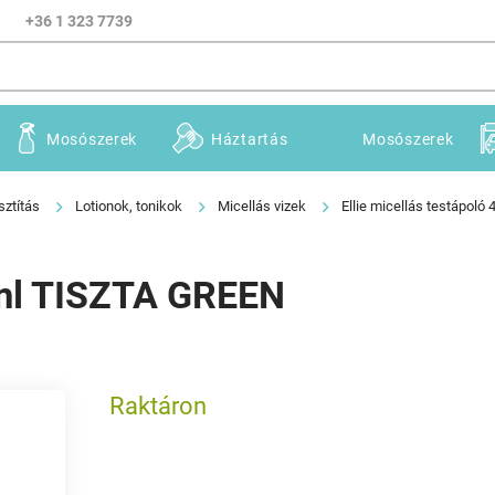
+36 1 323 7739
Mosószerek
Háztartás
Mosószerek
sztítás
Lotionok, tonikok
Micellás vizek
Ellie micellás testápol
00ml TISZTA GREEN
Raktáron