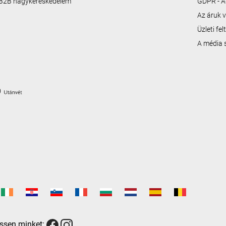
B2B nagykereskedelem
GDPR - A
Az áruk v
Üzleti fe
A média
ssen minket: