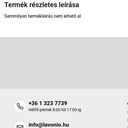
Termék részletes leírása
Semmilyen termékleírás nem érhető el
L
á
b
Feliratkozás hírlevélre
l
é
Adja meg az e-mail címét, és mi tájékoztatást küldünk webáruhá
c
termékeiről.
+36 1 323 7739
Hétfő-péntek 8:00-tól 17:00-ig
info@lavonio.hu