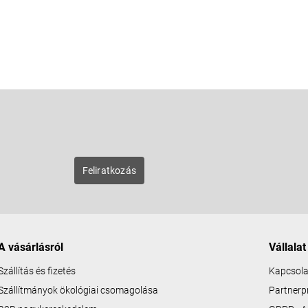
E-mail
zunk új
Feliratkozás
A vásárlásról
Vállalat
Szállítás és fizetés
Kapcsola
Szállítmányok ökológiai csomagolása
Partner