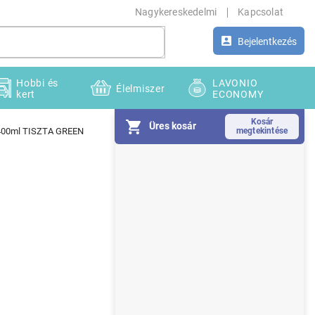
Nagykereskedelmi
Kapcsolat
Bejelentkezés
Hobbi és
LAVONIO
Élelmiszer
kert
ECONOMY
Üres kosár
ó 400ml TISZTA GREEN
O
l
d
a
l
s
ó
p
a
n
e