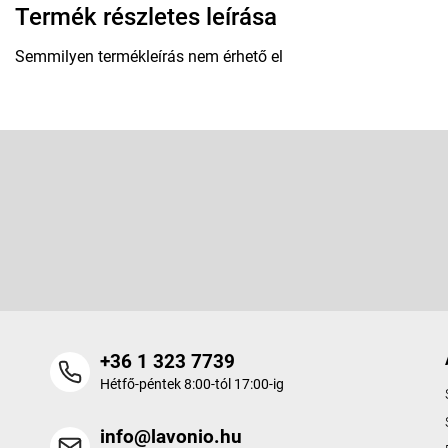
Termék részletes leírása
Semmilyen termékleírás nem érhető el
L
á
b
Feliratkozás hírlevélre
l
é
Adja meg az e-mail címét, és mi tájékoztatást küldünk webáruhá
c
termékeiről.
+36 1 323 7739
Hétfő-péntek 8:00-tól 17:00-ig
info@lavonio.hu