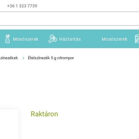
+36 1 323 7739
Mosószerek
Háztartás
Mosószerek
színezékek
Ételszínezék 5 g citrompor
Raktáron