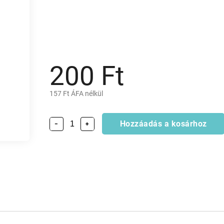
200 Ft
157 Ft ÁFA nélkül
Hozzáadás a kosárhoz
−
+