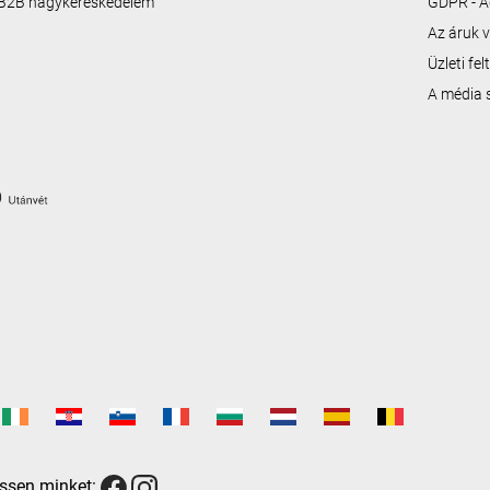
B2B nagykereskedelem
GDPR - A
Az áruk v
Üzleti fe
A média
ssen minket: