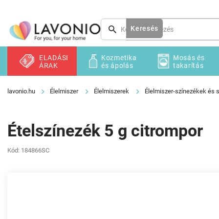
Ugrás
a
fő
Keresés
tartalomhoz
ELADÁSI
Kozmetika
Mosás és
ÁRAK
és ápolás
takarítás
Élelmiszer
Élelmiszerek
Élelmiszer-színezékek és 
Ételszínezék 5 g citrompor
Kód:
184866SC