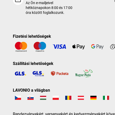
Az Ön e-mailjeivel
hétköznapokon 8:00 és 17:00
óra között foglalkozunk.
Fizetési lehetőségek
Szállítási lehetőségek
LAVONIO a világban
Rendezvényekért, versenyekért és kedvezményekért köve