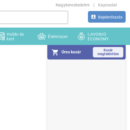
Nagykereskedelmi
Kapcsolat
Bejelentkezés
Hobbi és
LAVONIO
Élelmiszer
kert
ECONOMY
Üres kosár
O
l
d
a
l
s
ó
p
a
n
e