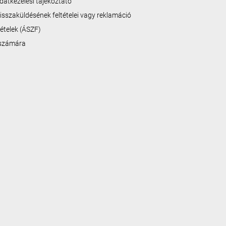
datkezelési tájékoztató
isszaküldésének feltételei vagy reklamáció
ltételek (ÁSZF)
 számára