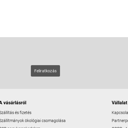
E-mail
zunk új
Feliratkozás
A vásárlásról
Vállalat
Szállítás és fizetés
Kapcsola
Szállítmányok ökológiai csomagolása
Partner