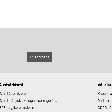
E-mail
zunk új
Feliratkozás
A vásárlásról
Vállalat
Szállítás és fizetés
Kapcsola
Szállítmányok ökológiai csomagolása
Partner
B2B nagykereskedelem
GDPR - A