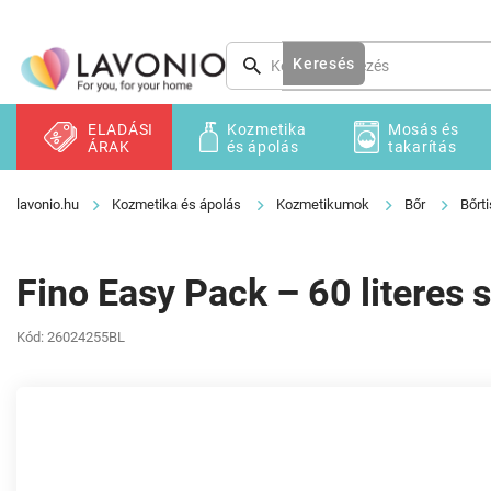
Ugrás
a
fő
Keresés
tartalomhoz
ELADÁSI
Kozmetika
Mosás és
ÁRAK
és ápolás
takarítás
Kozmetika és ápolás
Kozmetikumok
Bőr
Bőrti
Fino Easy Pack – 60 literes
Kód:
26024255BL