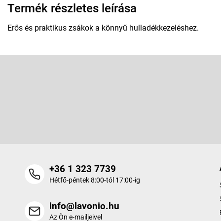
Termék részletes leírása
Erős és praktikus zsákok a könnyű hulladékkezeléshez.
L
á
b
Feliratkozás hírlevélre
l
é
Adja meg az e-mail címét, és mi tájékoztatást küldünk webáruhá
c
termékeiről.
+36 1 323 7739
Hétfő-péntek 8:00-tól 17:00-ig
info@lavonio.hu
Az Ön e-mailjeivel