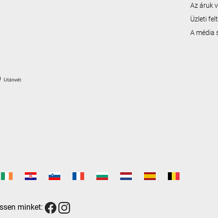
Az áruk v
Üzleti fe
A média
ssen minket: