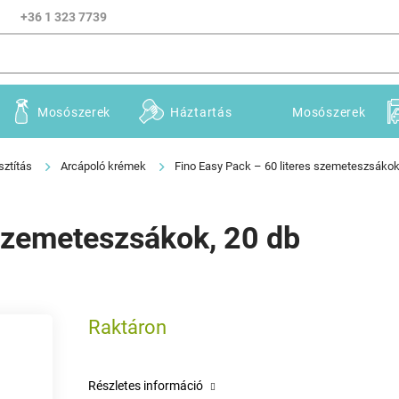
+36 1 323 7739
Mosószerek
Háztartás
Mosószerek
sztítás
Arcápoló krémek
Fino Easy Pack – 60 literes szemeteszsákok
 szemeteszsákok, 20 db
Raktáron
Részletes információ