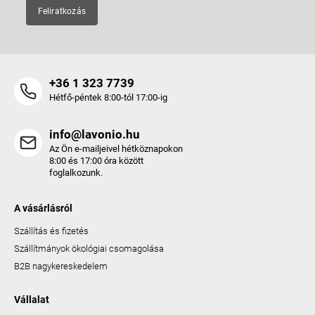
Feliratkozás
+36 1 323 7739
Hétfő-péntek 8:00-tól 17:00-ig
info@lavonio.hu
Az Ön e-mailjeivel hétköznapokon
8:00 és 17:00 óra között
foglalkozunk.
A vásárlásról
Szállítás és fizetés
Szállítmányok ökológiai csomagolása
B2B nagykereskedelem
Vállalat