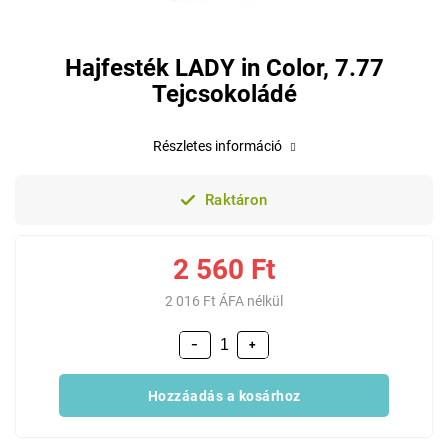
Hajfesték LADY in Color, 7.77
Tejcsokoládé
Részletes információ
Raktáron
2 560 Ft
2 016 Ft ÁFA nélkül
−
+
Hozzáadás a kosárhoz