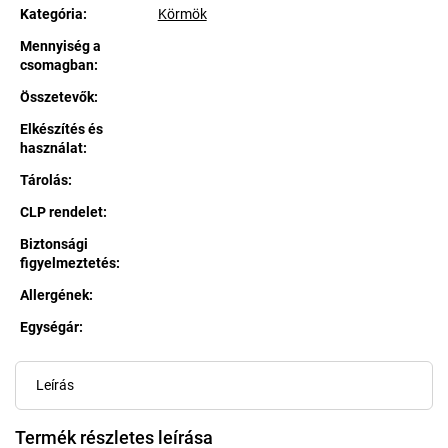
Kategória
:
Körmök
Mennyiség a
csomagban
:
Összetevők
:
Elkészítés és
használat
:
Tárolás
:
CLP rendelet
:
Biztonsági
figyelmeztetés
:
Allergének
:
Egységár:
Egységár:
Leírás
Termék részletes leírása