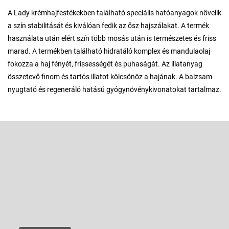
A Lady krémhajfestékekben található speciális hatóanyagok növelik
a szín stabilitását és kiválóan fedik az ősz hajszálakat. A termék
használata után elért szín több mosás után is természetes és friss
marad. A termékben található hidratáló komplex és mandulaolaj
fokozza a haj fényét, frissességét és puhaságát. Az illatanyag
összetevő finom és tartós illatot kölcsönöz a hajának. A balzsam
nyugtató és regeneráló hatású gyógynövénykivonatokat tartalmaz.
L
á
b
Feliratkozás hírlevélre
l
é
Adja meg az e-mail címét, és mi tájékoztatást küldünk webáruházunk
új termékeiről.
c
E-mail