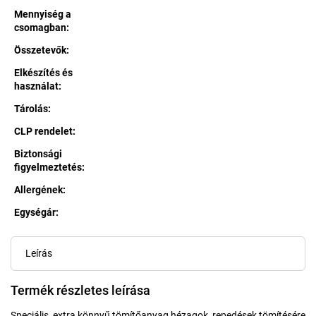
Mennyiség a
csomagban
:
Összetevők
:
Elkészítés és
használat
:
Tárolás
:
CLP rendelet
:
Biztonsági
figyelmeztetés
:
Allergének
:
Egységár:
Egységár:
Leírás
Termék részletes leírása
Speciális, extra könnyű tömítőanyag hézagok, repedések tömítésére