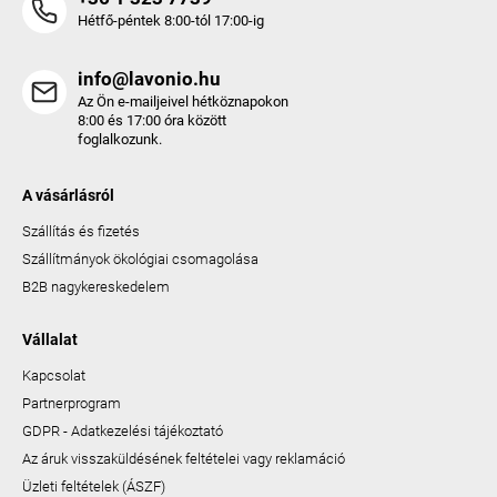
Hétfő-péntek 8:00-tól 17:00-ig
info@lavonio.hu
Az Ön e-mailjeivel hétköznapokon
8:00 és 17:00 óra között
foglalkozunk.
A vásárlásról
Szállítás és fizetés
Szállítmányok ökológiai csomagolása
B2B nagykereskedelem
Vállalat
Kapcsolat
Partnerprogram
GDPR - Adatkezelési tájékoztató
Az áruk visszaküldésének feltételei vagy reklamáció
Üzleti feltételek (ÁSZF)