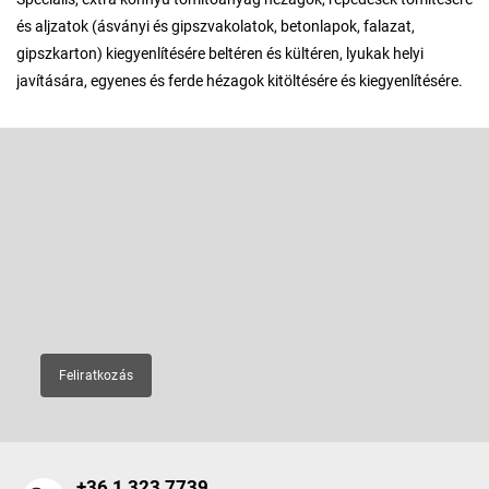
és aljzatok (ásványi és gipszvakolatok, betonlapok, falazat,
gipszkarton) kiegyenlítésére beltéren és kültéren, lyukak helyi
javítására, egyenes és ferde hézagok kitöltésére és kiegyenlítésére.
L
á
b
Feliratkozás hírlevélre
l
é
Adja meg az e-mail címét, és mi tájékoztatást küldünk webáruházunk
új termékeiről.
c
E-mail
Feliratkozás
+36 1 323 7739