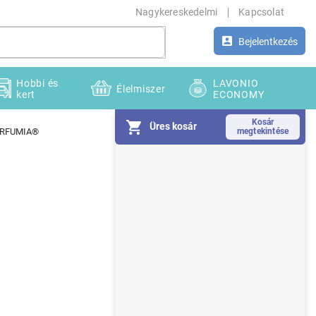
Nagykereskedelmi
Kapcsolat
Bejelentkezés
Hobbi és
LAVONIO
Élelmiszer
kert
ECONOMY
Üres kosár
 PARFUMIA®
O
l
d
a
l
s
ó
p
a
n
e