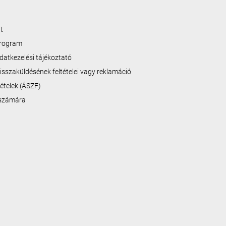
t
program
datkezelési tájékoztató
isszaküldésének feltételei vagy reklamáció
ltételek (ÁSZF)
 számára