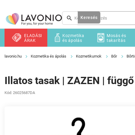
Ugrás
a
fő
Keresés
tartalomhoz
ELADÁSI
Kozmetika
Mosás és
ÁRAK
és ápolás
takarítás
Kozmetika és ápolás
Kozmetikumok
Bőr
Bőrti
Illatos tasak | ZAZEN | füg
Kód:
26025687DA