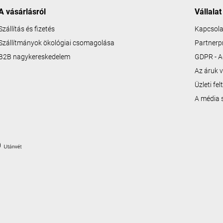
A vásárlásról
Vállalat
Szállítás és fizetés
Kapcsola
Szállítmányok ökológiai csomagolása
Partner
B2B nagykereskedelem
GDPR - A
Az áruk v
Üzleti fe
A média