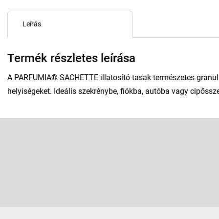
Leírás
Termék részletes leírása
A PARFUMIA® SACHETTE illatosító tasak természetes granulá
helyiségeket. Ideális szekrénybe, fiókba, autóba vagy cipőssz
L
á
b
Feliratkozás hírlevélre
l
é
Adja meg az e-mail címét, és mi tájékoztatást küldünk webáruhá
c
termékeiről.