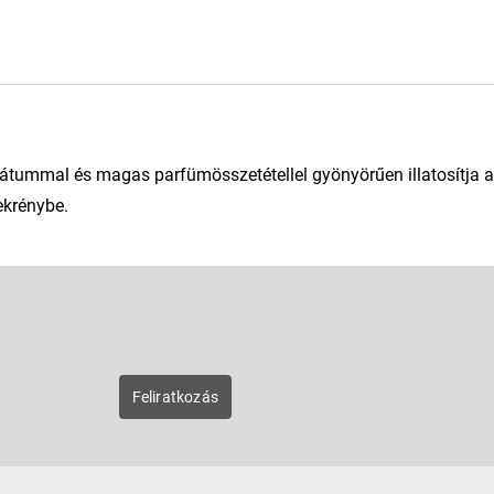
tummal és magas parfümösszetétellel gyönyörűen illatosítja a
ekrénybe.
E-mail
zunk új
Feliratkozás