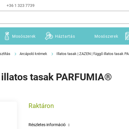
+36 1 323 7739
Mosószerek
Háztartás
Mosószerek
sztítás
Arcápoló krémek
Illatos tasak | ZAZEN | függő illatos tasak
gő illatos tasak PARFUMIA®
Raktáron
Részletes információ