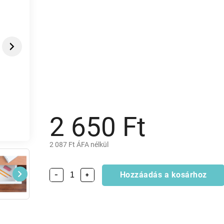
Next
2 650 Ft
2 087 Ft ÁFA nélkül
Hozzáadás a kosárhoz
−
+