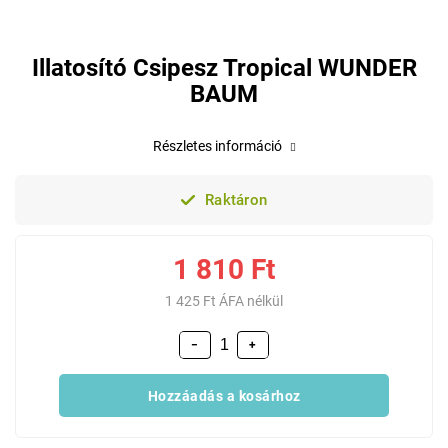
Illatosító Csipesz Tropical WUNDER
BAUM
Részletes információ
Raktáron
1 810 Ft
1 425 Ft ÁFA nélkül
−
+
Hozzáadás a kosárhoz