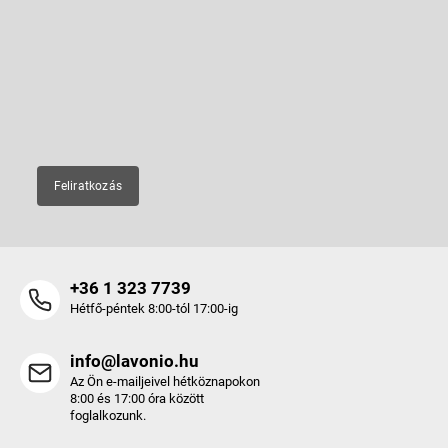
b
Feliratkozás hírlevélre
l
é
Adja meg az e-mail címét, és mi tájékoztatást küldünk webáruházunk
új termékeiről.
c
E-mail
Feliratkozás
+36 1 323 7739
Hétfő-péntek 8:00-tól 17:00-ig
info@lavonio.hu
Az Ön e-mailjeivel hétköznapokon
8:00 és 17:00 óra között
foglalkozunk.