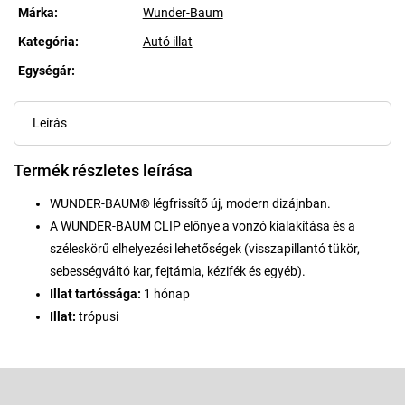
Márka:
Wunder-Baum
Kategória
:
Autó illat
Egységár:
Egységár:
Leírás
Termék részletes leírása
WUNDER-BAUM® légfrissítő új, modern dizájnban.
A WUNDER-BAUM CLIP előnye a vonzó kialakítása és a
széleskörű elhelyezési lehetőségek (visszapillantó tükör,
sebességváltó kar, fejtámla, kézifék és egyéb).
Illat tartóssága:
1 hónap
Illat:
trópusi
L
á