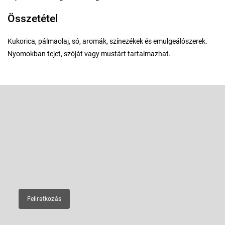
Összetétel
Kukorica, pálmaolaj, só, aromák, színezékek és emulgeálószerek.
Nyomokban tejet, szóját vagy mustárt tartalmazhat.
L
á
b
Feliratkozás hírlevélre
l
é
Adja meg az e-mail címét, és mi tájékoztatást küldünk webáruházunk
új termékeiről.
c
E-mail
Feliratkozás