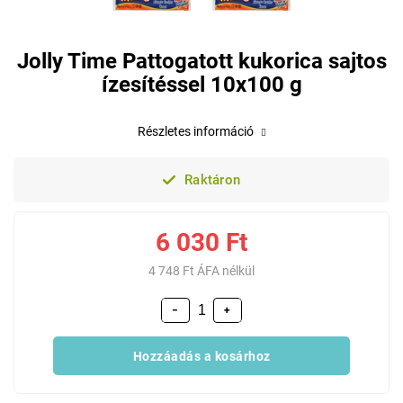
Jolly Time Pattogatott kukorica sajtos
ízesítéssel 10x100 g
Részletes információ
Raktáron
6 030 Ft
4 748 Ft ÁFA nélkül
−
+
Hozzáadás a kosárhoz