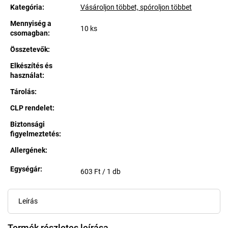
Kategória
:
Vásároljon többet, spóroljon többet
Mennyiség a
10 ks
csomagban
:
Összetevők
:
Elkészítés és
használat
:
Tárolás
:
CLP rendelet
:
Biztonsági
figyelmeztetés
:
Allergének
:
Egységár:
Egységár:
603 Ft / 1 db
Leírás
Termék részletes leírása