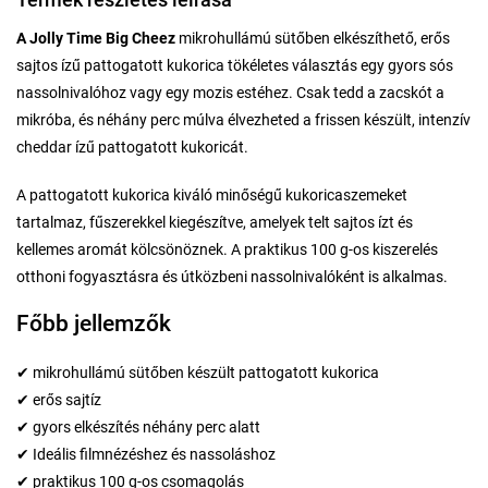
A Jolly Time Big Cheez
mikrohullámú sütőben elkészíthető, erős
sajtos ízű pattogatott kukorica tökéletes választás egy gyors sós
nassolnivalóhoz vagy egy mozis estéhez. Csak tedd a zacskót a
mikróba, és néhány perc múlva élvezheted a frissen készült, intenzív
cheddar ízű pattogatott kukoricát.
A pattogatott kukorica kiváló minőségű kukoricaszemeket
tartalmaz, fűszerekkel kiegészítve, amelyek telt sajtos ízt és
kellemes aromát kölcsönöznek. A praktikus 100 g-os kiszerelés
otthoni fogyasztásra és útközbeni nassolnivalóként is alkalmas.
Főbb jellemzők
✔ mikrohullámú sütőben készült pattogatott kukorica
✔ erős sajtíz
✔ gyors elkészítés néhány perc alatt
✔ Ideális filmnézéshez és nassoláshoz
✔ praktikus 100 g-os csomagolás