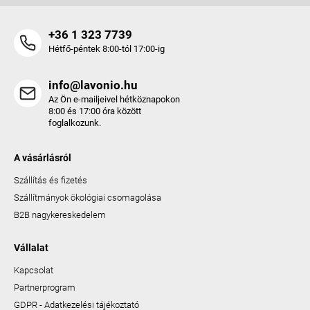
+36 1 323 7739
Hétfő-péntek 8:00-tól 17:00-ig
info@lavonio.hu
Az Ön e-mailjeivel hétköznapokon
8:00 és 17:00 óra között
foglalkozunk.
A vásárlásról
Szállítás és fizetés
Szállítmányok ökológiai csomagolása
B2B nagykereskedelem
Vállalat
Kapcsolat
Partnerprogram
GDPR - Adatkezelési tájékoztató