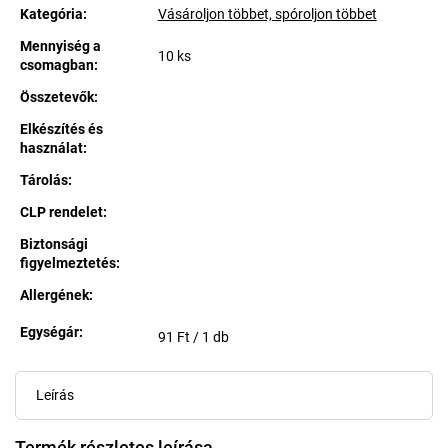
Kategória
:
Vásároljon többet, spóroljon többet
Mennyiség a
10 ks
csomagban
:
Összetevők
:
Elkészítés és
használat
:
Tárolás
:
CLP rendelet
:
Biztonsági
figyelmeztetés
:
Allergének
:
Egységár:
Egységár:
91 Ft / 1 db
Leírás
Termék részletes leírása