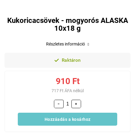
Kukoricacsövek - mogyorós ALASKA
10x18 g
Részletes információ
Raktáron
910 Ft
717 Ft ÁFA nélkül
−
+
Hozzáadás a kosárhoz