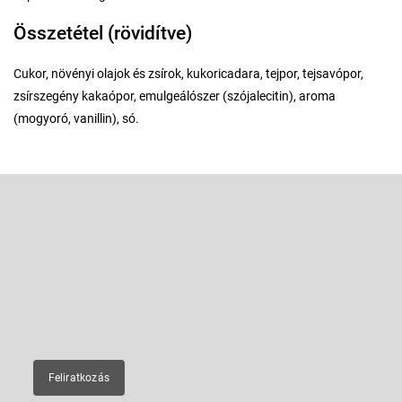
Összetétel (rövidítve)
Cukor, növényi olajok és zsírok, kukoricadara, tejpor, tejsavópor,
zsírszegény kakaópor, emulgeálószer (szójalecitin), aroma
(mogyoró, vanillin), só.
L
á
b
Feliratkozás hírlevélre
l
é
Adja meg az e-mail címét, és mi tájékoztatást küldünk webáruházunk
új termékeiről.
c
E-mail
Feliratkozás