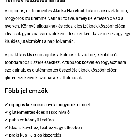
A ropogós, gluténmentes
Alaska Hazelnut
kukoricacsövek finom,
mogyorós ízű krémmel vannak töltve, amely kellemesen olvad a
nyelven. Könnyű állaguknak és édes, diós ízüknek köszönhetően
ideálisak gyors nassolnivalóként, desszertként kávé mellé vagy egy
kis édes jutalomként a nap folyamán.
A praktikus kis csomagolás alkalmas utazáshoz, iskolába és
többdarabos kiszerelésekhez. A tubusok közvetlen fogyasztásra
szolgálnak, és gluténmentes összetételüknek köszönhetően
gluténérzékenyek számára is alkalmasak.
Főbb jellemzők
✔ ropogós kukoricacsövek mogyorókrémmel
✔ gluténmentes édes nassolnivaló
✔ puha és könnyű textúra
✔ Ideális kávéhoz, teához vagy útközben
✔ praktikus 18 g-os kiszerelés