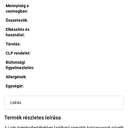
Mennyiség a
csomagban
:
Összetevők
:
Elkészítés és
használat
:
Tárolás
:
CLP rendelet
:
Biztonsági
figyelmeztetés
:
Allergének
:
Egységár:
Egységár:
Leírás
Termék részletes leírása
A Lady krémhajfestékekben található speciális hatóanyagok növelik