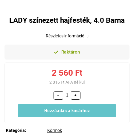
LADY színezett hajfesték, 4.0 Barna
Részletes információ
Raktáron
2 560 Ft
2 016 Ft ÁFA nélkül
−
+
Hozzáadás a kosárhoz
Kategória
:
Körmök