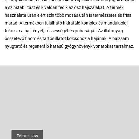
a színstabilitást és kiválóan fedik az ősz hajszálakat. A termék
használata után elért szín több mosás után is természetes és friss
marad. A termékben található hidratáló komplex és mandulaolaj
fokozza a haj fényét, frissességét és puhaságát. Az illatanyag
összetevő finom és tartós illatot kölcsönöz a hajának. A balzsam
nyugtató és regeneráló hatású gyógynövénykivonatokat tartalmaz.
L
á
b
Feliratkozás hírlevélre
l
é
Adja meg az e-mail címét, és mi tájékoztatást küldünk webáruházunk
új termékeiről.
c
E-mail
Feliratkozás