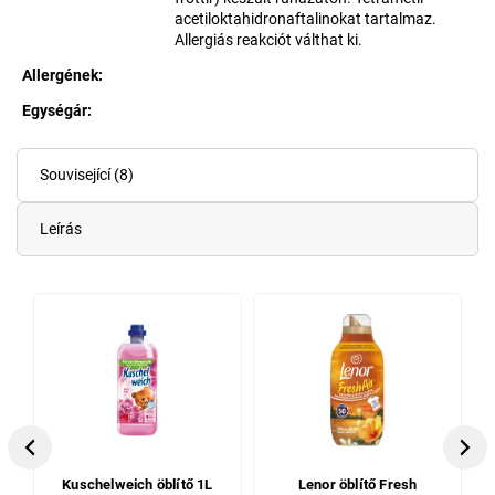
acetiloktahidronaftalinokat tartalmaz.
Allergiás reakciót válthat ki.
Allergének
:
Egységár:
Egységár:
Související (8)
Leírás
Previous
Next
Kuschelweich öblítő 1L
Lenor öblítő Fresh