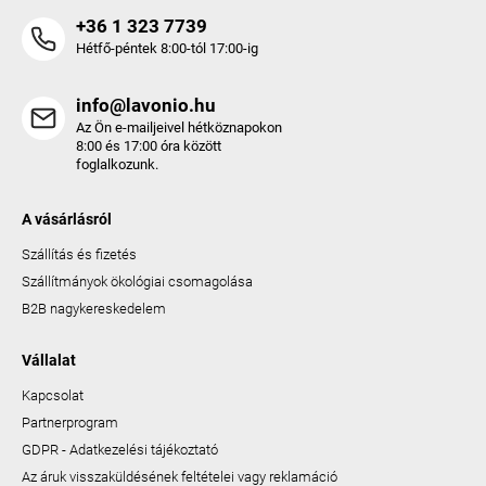
+36 1 323 7739
Hétfő-péntek 8:00-tól 17:00-ig
info@lavonio.hu
Az Ön e-mailjeivel hétköznapokon
8:00 és 17:00 óra között
foglalkozunk.
A vásárlásról
Szállítás és fizetés
Szállítmányok ökológiai csomagolása
B2B nagykereskedelem
Vállalat
Kapcsolat
Partnerprogram
GDPR - Adatkezelési tájékoztató
Az áruk visszaküldésének feltételei vagy reklamáció