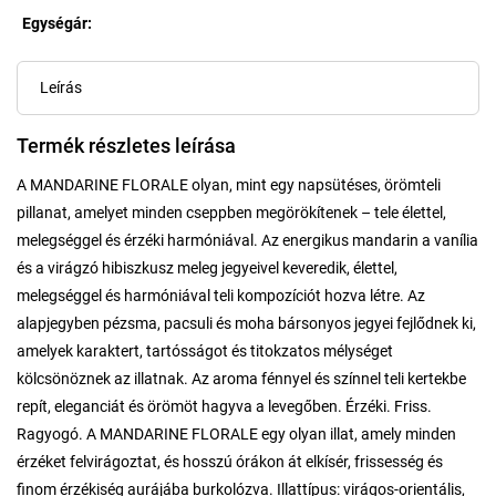
Egységár:
Egységár:
Leírás
Termék részletes leírása
A MANDARINE FLORALE olyan, mint egy napsütéses, örömteli
pillanat, amelyet minden cseppben megörökítenek – tele élettel,
melegséggel és érzéki harmóniával. Az energikus mandarin a vanília
és a virágzó hibiszkusz meleg jegyeivel keveredik, élettel,
melegséggel és harmóniával teli kompozíciót hozva létre. Az
alapjegyben pézsma, pacsuli és moha bársonyos jegyei fejlődnek ki,
amelyek karaktert, tartósságot és titokzatos mélységet
kölcsönöznek az illatnak. Az aroma fénnyel és színnel teli kertekbe
repít, eleganciát és örömöt hagyva a levegőben. Érzéki. Friss.
Ragyogó. A MANDARINE FLORALE egy olyan illat, amely minden
érzéket felvirágoztat, és hosszú órákon át elkísér, frissesség és
finom érzékiség aurájába burkolózva. Illattípus: virágos-orientális,