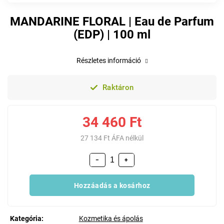
MANDARINE FLORAL | Eau de Parfum
(EDP) | 100 ml
Részletes információ
Raktáron
34 460 Ft
27 134 Ft ÁFA nélkül
−
+
Hozzáadás a kosárhoz
Kategória
:
Kozmetika és ápolás