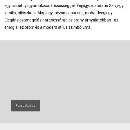
egy csipetnyi gyümölcsös frissességgel. Fejjegy: mandarin Szívjegy:
vanília, hibiszkusz Alapjegy: pézsma, pacsuli, moha Üvegjegy:
Elegáns csomagolás narancssárga és arany árnyalatokban - az
energia, az öröm és a modern stílus szimbóluma.
L
á
b
Feliratkozás hírlevélre
l
é
Adja meg az e-mail címét, és mi tájékoztatást küldünk webáruházunk
új termékeiről.
c
E-mail
Feliratkozás