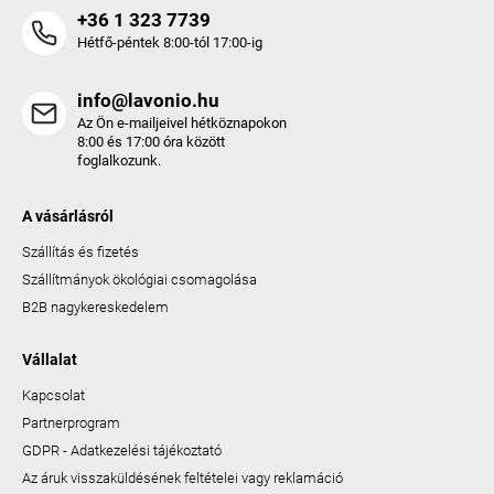
+36 1 323 7739
Hétfő-péntek 8:00-tól 17:00-ig
info@lavonio.hu
Az Ön e-mailjeivel hétköznapokon
8:00 és 17:00 óra között
foglalkozunk.
A vásárlásról
Szállítás és fizetés
Szállítmányok ökológiai csomagolása
B2B nagykereskedelem
Vállalat
Kapcsolat
Partnerprogram
GDPR - Adatkezelési tájékoztató
Az áruk visszaküldésének feltételei vagy reklamáció