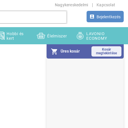
Nagykereskedelmi
Kapcsolat
Bejelentkezés
Hobbi és
LAVONIO
Élelmiszer
kert
ECONOMY
Üres kosár
O
l
d
a
l
s
ó
p
a
n
e