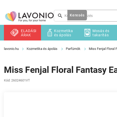
Ugrás
a
fő
Keresés
tartalomhoz
ELADÁSI
Kozmetika
Mosás és
ÁRAK
és ápolás
takarítás
Kozmetika és ápolás
Parfümök
Miss Fenjal Floral 
Miss Fenjal Floral Fantasy Ea
Kód:
26024601VT