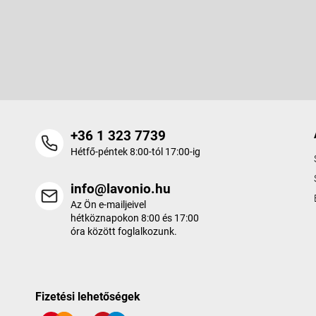
b
Feliratkozás hírlevélre
l
é
Adja meg az e-mail címét, és mi tájékoztatást küldünk webáruhá
c
termékeiről.
+36 1 323 7739
Hétfő-péntek 8:00-tól 17:00-ig
info@lavonio.hu
Az Ön e-mailjeivel
hétköznapokon 8:00 és 17:00
óra között foglalkozunk.
Fizetési lehetőségek