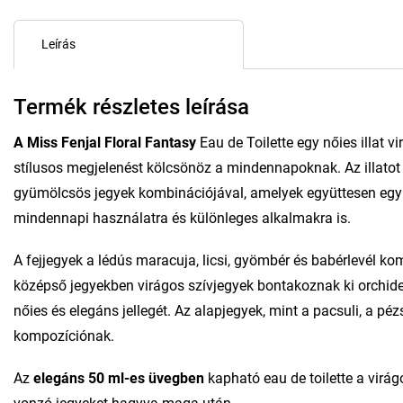
Leírás
Termék részletes leírása
A Miss Fenjal Floral Fantasy
Eau de Toilette egy nőies illat 
stílusos megjelenést kölcsönöz a mindennapoknak. Az illatot 
gyümölcsös jegyek kombinációjával, amelyek együttesen egy 
mindennapi használatra és különleges alkalmakra is.
A fejjegyek a lédús maracuja, licsi, gyömbér és babérlevél k
középső jegyekben virágos szívjegyek bontakoznak ki orchideá
nőies és elegáns jellegét. Az alapjegyek, mint a pacsuli, a p
kompozíciónak.
Az
elegáns 50 ml-es üvegben
kapható eau de toilette a virá