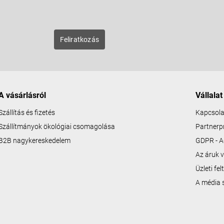
E-mail
zunk új
Feliratkozás
A vásárlásról
Vállalat
Szállítás és fizetés
Kapcsola
Szállítmányok ökológiai csomagolása
Partner
B2B nagykereskedelem
GDPR - A
Az áruk v
Üzleti fe
A média