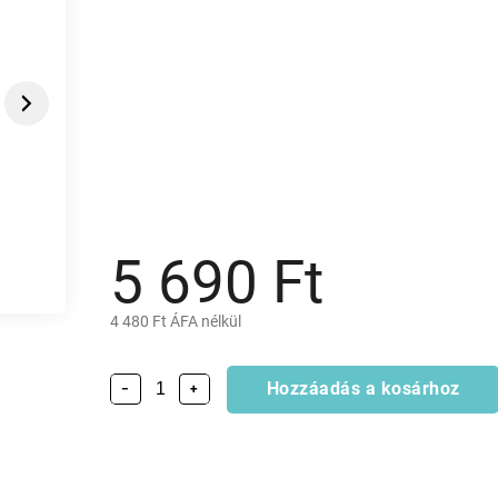
Next
5 690 Ft
4 480 Ft ÁFA nélkül
Hozzáadás a kosárhoz
−
+