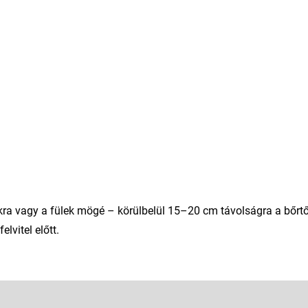
akra vagy a fülek mögé – körülbelül 15–20 cm távolságra a bőrtől
elvitel előtt.