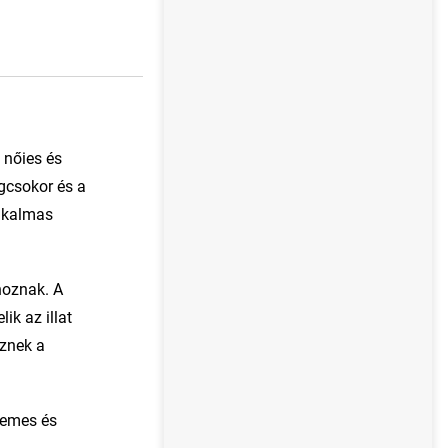
 nőies és
gcsokor és a
alkalmas
hoznak. A
ik az illat
öznek a
lemes és