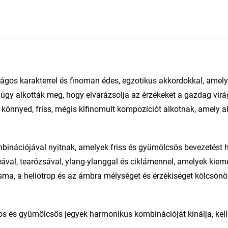
virágos karakterrel és finoman édes, egzotikus akkordokkal, amely
úgy alkották meg, hogy elvarázsolja az érzékeket a gazdag virá
könnyed, friss, mégis kifinomult kompozíciót alkotnak, amely 
ombinációjával nyitnak, amelyek friss és gyümölcsös bevezetést 
val, tearózsával, ylang-ylanggal és ciklámennel, amelyek kiemel
ézsma, a heliotrop és az ámbra mélységet és érzékiséget kölcsön
gos és gyümölcsös jegyek harmonikus kombinációját kínálja, kel