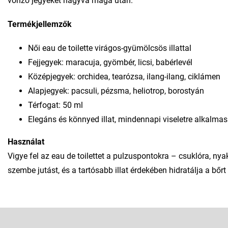
vonzó jegyeket hagyva maga után.
Termékjellemzők
Női eau de toilette virágos-gyümölcsös illattal
Fejjegyek: maracuja, gyömbér, licsi, babérlevél
Középjegyek: orchidea, tearózsa, ilang-ilang, ciklámen
Alapjegyek: pacsuli, pézsma, heliotrop, borostyán
Térfogat: 50 ml
Elegáns és könnyed illat, mindennapi viseletre alkalmas
Használat
Vigye fel az eau de toilettet a pulzuspontokra – csuklóra, ny
szembe jutást, és a tartósabb illat érdekében hidratálja a bőrt f
L
á