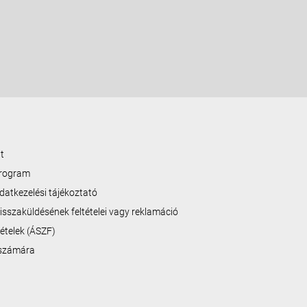
t
program
datkezelési tájékoztató
isszaküldésének feltételei vagy reklamáció
ltételek (ÁSZF)
 számára