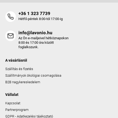
+36 1 323 7739
Hétfő-péntek 8:00-tól 17:00-ig
info@lavonio.hu
Az Ön e-mailjeivel hétköznapokon
8:00 és 17:00 óra között
foglalkozunk.
A vásárlásról
Szállítás és fizetés
Szállítmányok ökológiai csomagolása
B2B nagykereskedelem
Vállalat
Kapcsolat
Partnerprogram
GDPR - Adatkezelési tájékoztató