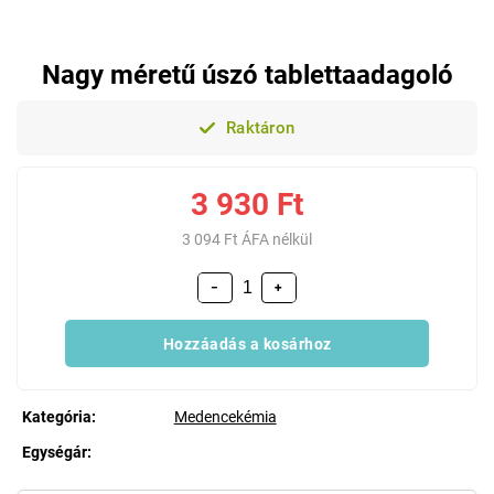
Nagy méretű úszó tablettaadagoló
Raktáron
3 930 Ft
3 094 Ft ÁFA nélkül
−
+
Hozzáadás a kosárhoz
Kategória
:
Medencekémia
Egységár:
Egységár: