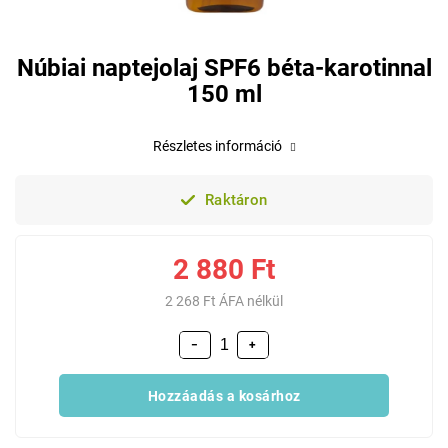
Núbiai naptejolaj SPF6 béta-karotinnal
150 ml
Részletes információ
Raktáron
2 880 Ft
2 268 Ft ÁFA nélkül
−
+
Hozzáadás a kosárhoz