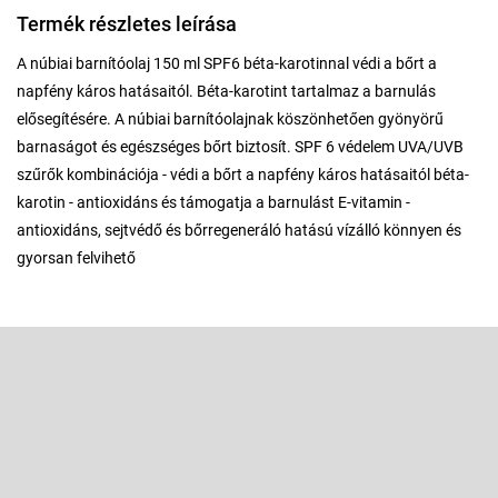
Termék részletes leírása
A núbiai barnítóolaj 150 ml SPF6 béta-karotinnal védi a bőrt a
napfény káros hatásaitól. Béta-karotint tartalmaz a barnulás
elősegítésére. A núbiai barnítóolajnak köszönhetően gyönyörű
barnaságot és egészséges bőrt biztosít. SPF 6 védelem UVA/UVB
szűrők kombinációja - védi a bőrt a napfény káros hatásaitól béta-
karotin - antioxidáns és támogatja a barnulást E-vitamin -
antioxidáns, sejtvédő és bőrregeneráló hatású vízálló könnyen és
gyorsan felvihető
L
á
b
Feliratkozás hírlevélre
l
é
Adja meg az e-mail címét, és mi tájékoztatást küldünk webáruházunk
új termékeiről.
c