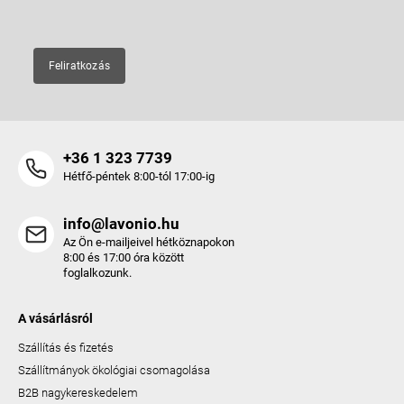
E-mail
Feliratkozás
+36 1 323 7739
Hétfő-péntek 8:00-tól 17:00-ig
info@lavonio.hu
Az Ön e-mailjeivel hétköznapokon
8:00 és 17:00 óra között
foglalkozunk.
A vásárlásról
Szállítás és fizetés
Szállítmányok ökológiai csomagolása
B2B nagykereskedelem