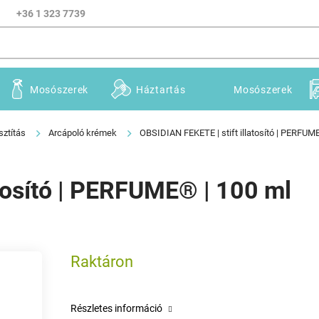
+36 1 323 7739
Mosószerek
Háztartás
Mosószerek
sztítás
Arcápoló krémek
OBSIDIAN FEKETE | stift illatosító | PERFUM
atosító | PERFUME® | 100 ml
Raktáron
Részletes információ