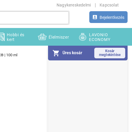
Nagykereskedelmi
Kapcsolat
Bejelentkezés
Hobbi és
LAVONIO
Élelmiszer
kert
ECONOMY
Üres kosár
E® | 100 ml
O
l
d
a
l
s
ó
p
a
n
e