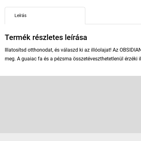
Leírás
Termék részletes leírása
Illatosítsd otthonodat, és válaszd ki az illóolajat! Az OBSIDIA
meg. A guaiac fa és a pézsma összetéveszthetetlenül érzéki ill
L
á
b
Feliratkozás hírlevélre
l
é
Adja meg az e-mail címét, és mi tájékoztatást küldünk webáruhá
c
termékeiről.