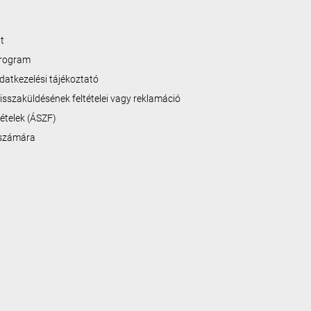
t
program
datkezelési tájékoztató
isszaküldésének feltételei vagy reklamáció
ltételek (ÁSZF)
 számára