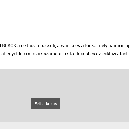
N BLACK a cédrus, a pacsuli, a vanília és a tonka mély harmóniájá
atjegyet teremt azok számára, akik a luxust és az exkluzivitást 
E-mail
zunk új
Feliratkozás