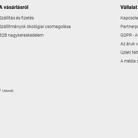
A vásárlásról
Vállalat
Szállítás és fizetés
Kapcsola
Szállítmányok ökológiai csomagolása
Partner
B2B nagykereskedelem
GDPR - A
Az áruk v
Üzleti fe
A média