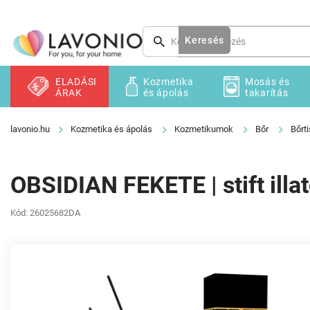
Ugrás
a
fő
Keresés
tartalomhoz
ELADÁSI
Kozmetika
Mosás és
ÁRAK
és ápolás
takarítás
Kozmetika és ápolás
Kozmetikumok
Bőr
Bőrti
OBSIDIAN FEKETE | stift ill
Kód:
26025682DA