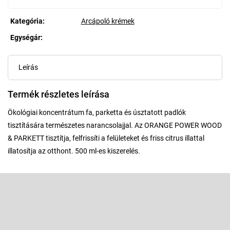
Kategória
:
Arcápoló krémek
Egységár:
Egységár:
Leírás
Termék részletes leírása
Ökológiai koncentrátum fa, parketta és úsztatott padlók
tisztítására természetes narancsolajjal. Az ORANGE POWER WOOD
& PARKETT tisztítja, felfrissíti a felületeket és friss citrus illattal
illatosítja az otthont. 500 ml-es kiszerelés.
L
á
b
Feliratkozás hírlevélre
l
é
Adja meg az e-mail címét, és mi tájékoztatást küldünk webáruházunk
új termékeiről.