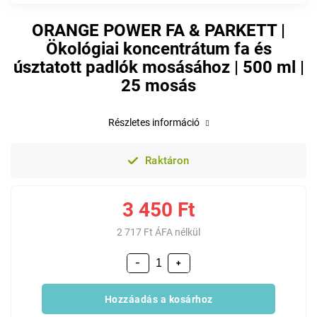
ORANGE POWER FA & PARKETT |
Ökológiai koncentrátum fa és
úsztatott padlók mosásához | 500 ml |
25 mosás
Részletes információ
Raktáron
3 450 Ft
2 717 Ft ÁFA nélkül
−
+
Hozzáadás a kosárhoz