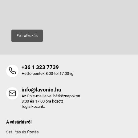
c
E-mail
Feliratkozás
+36 1 323 7739
Hétfő-péntek 8:00-tól 17:00-ig
info@lavonio.hu
Az Ön e-mailjeivel hétköznapokon
8:00 és 17:00 óra között
foglalkozunk.
A vásárlásról
Szállítás és fizetés