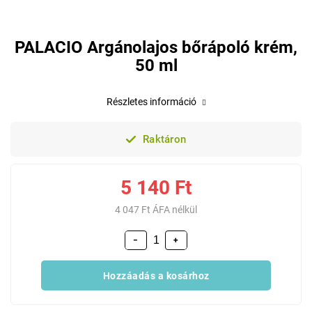
PALACIO Argánolajos bőrápoló krém,
50 ml
Részletes információ
Raktáron
5 140 Ft
4 047 Ft ÁFA nélkül
−
+
Hozzáadás a kosárhoz