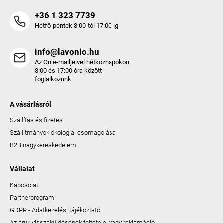
+36 1 323 7739
Hétfő-péntek 8:00-tól 17:00-ig
info@lavonio.hu
Az Ön e-mailjeivel hétköznapokon
8:00 és 17:00 óra között
foglalkozunk.
A vásárlásról
Szállítás és fizetés
Szállítmányok ökológiai csomagolása
B2B nagykereskedelem
Vállalat
Kapcsolat
Partnerprogram
GDPR - Adatkezelési tájékoztató
Az áruk visszaküldésének feltételei vagy reklamáció