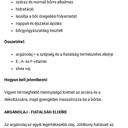
száraz és normál bőrre alkalmas
hidratáció
lassítja a bőr öregedési folyamatát
nappali és éjszakai ápolás
bőrgyógyászatilag tesztelt
Összetétel:
argánolaj = a szépség és a fiatalság természetes elixírje
E-, A- és F-vitamin
shea vaj
Hogyan kell jelentkezni:
Vigyen fel megfelelő mennyiségű krémet az arcára és a
dekoltázsára, majd gyengéden masszírozza be a bőrbe.
ARGÁNOLAJ - FIATALSÁG ELIXÍRE
Az argánolaj az egyik legértékesebb olaj. Jótékony hatásait az