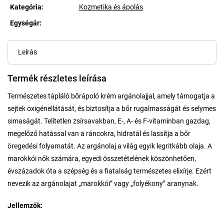
Kategória
:
Kozmetika és ápolás
Egységár:
Egységár:
Leírás
Termék részletes leírása
Természetes tápláló bőrápoló krém argánolajjal, amely támogatja a
sejtek oxigénellátását, és biztosítja a bőr rugalmasságát és selymes
simaságát. Telítetlen zsírsavakban, E-, A- és F-vitaminban gazdag,
megelőző hatással van a ráncokra, hidratál és lassítja a bőr
öregedési folyamatát. Az argánolaj a világ egyik legritkább olaja. A
marokkói nők számára, egyedi összetételének köszönhetően,
évszázadok óta a szépség és a fiatalság természetes elixírje. Ezért
nevezik az argánolajat „marokkói” vagy „folyékony” aranynak.
Jellemzők: