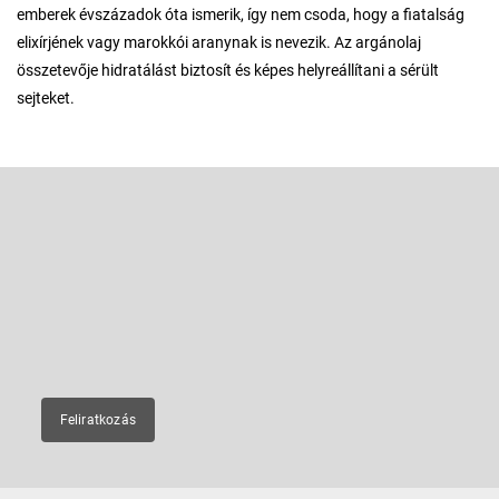
emberek évszázadok óta ismerik, így nem csoda, hogy a fiatalság
elixírjének vagy marokkói aranynak is nevezik. Az argánolaj
összetevője hidratálást biztosít és képes helyreállítani a sérült
sejteket.
L
á
b
Feliratkozás hírlevélre
l
é
Adja meg az e-mail címét, és mi tájékoztatást küldünk webáruházunk
új termékeiről.
c
E-mail
Feliratkozás