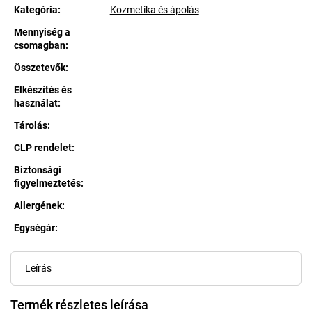
Kategória
:
Kozmetika és ápolás
Mennyiség a
csomagban
:
Összetevők
:
Elkészítés és
használat
:
Tárolás
:
CLP rendelet
:
Biztonsági
figyelmeztetés
:
Allergének
:
Egységár:
Egységár:
Leírás
Termék részletes leírása