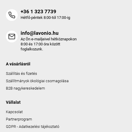
+36 1 323 7739
Hétfő-péntek 8:00-tól 17:00-ig
info@lavonio.hu
Az Ön e-mailjeivel hétköznapokon
8:00 és 17:00 óra között
foglalkozunk.
A vásárlásról
Szállítás és fizetés
Szállítmányok ökológiai csomagolása
B2B nagykereskedelem
Vállalat
Kapcsolat
Partnerprogram
GDPR - Adatkezelési tájékoztató