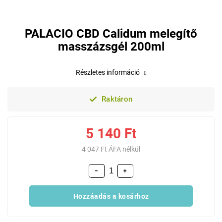
PALACIO CBD Calidum melegítő
masszázsgél 200ml
Részletes információ
Raktáron
5 140 Ft
4 047 Ft ÁFA nélkül
−
+
Hozzáadás a kosárhoz