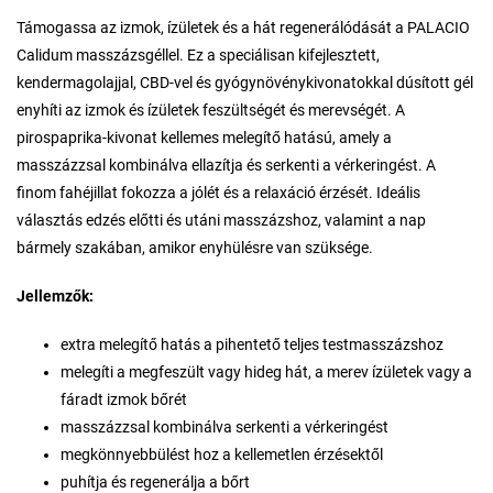
Támogassa az izmok, ízületek és a hát regenerálódását a PALACIO
Calidum masszázsgéllel. Ez a speciálisan kifejlesztett,
kendermagolajjal, CBD-vel és gyógynövénykivonatokkal dúsított gél
enyhíti az izmok és ízületek feszültségét és merevségét. A
pirospaprika-kivonat kellemes melegítő hatású, amely a
masszázzsal kombinálva ellazítja és serkenti a vérkeringést. A
finom fahéjillat fokozza a jólét és a relaxáció érzését. Ideális
választás edzés előtti és utáni masszázshoz, valamint a nap
bármely szakában, amikor enyhülésre van szüksége.
Jellemzők:
extra melegítő hatás a pihentető teljes testmasszázshoz
melegíti a megfeszült vagy hideg hát, a merev ízületek vagy a
fáradt izmok bőrét
masszázzsal kombinálva serkenti a vérkeringést
megkönnyebbülést hoz a kellemetlen érzésektől
puhítja és regenerálja a bőrt