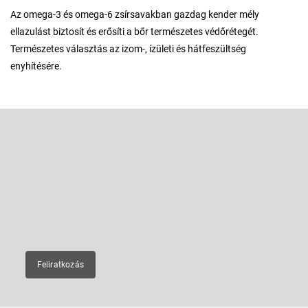
Az omega-3 és omega-6 zsírsavakban gazdag kender mély
ellazulást biztosít és erősíti a bőr természetes védőrétegét.
Természetes választás az izom-, ízületi és hátfeszültség
enyhítésére.
L
á
b
Feliratkozás hírlevélre
l
é
Adja meg az e-mail címét, és mi tájékoztatást küldünk webáruházunk
új termékeiről.
c
E-mail
Feliratkozás