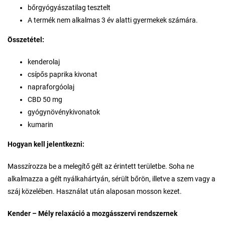
bőrgyógyászatilag tesztelt
A termék nem alkalmas 3 év alatti gyermekek számára.
Összetétel:
kenderolaj
csípős paprika kivonat
napraforgóolaj
CBD 50 mg
gyógynövénykivonatok
kumarin
Hogyan kell jelentkezni:
Masszírozza be a melegítő gélt az érintett területbe. Soha ne
alkalmazza a gélt nyálkahártyán, sérült bőrön, illetve a szem vagy a
száj közelében. Használat után alaposan mosson kezet.
Kender – Mély relaxáció a mozgásszervi rendszernek