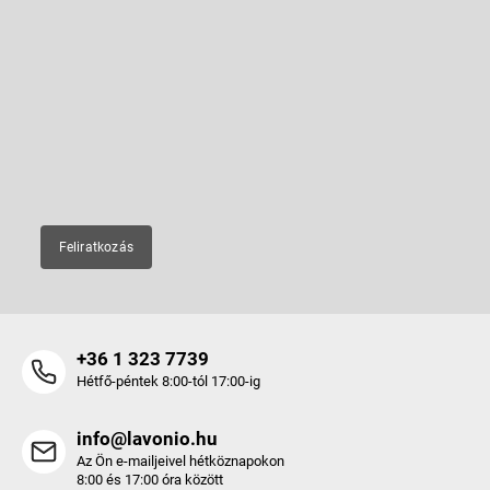
L
á
b
Feliratkozás hírlevélre
l
é
Adja meg az e-mail címét, és mi tájékoztatást küldünk webáruházunk
új termékeiről.
c
E-mail
Feliratkozás
+36 1 323 7739
Hétfő-péntek 8:00-tól 17:00-ig
info@lavonio.hu
Az Ön e-mailjeivel hétköznapokon
8:00 és 17:00 óra között