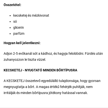
Összetétel:
kecsketej és mézkivonat
só
glicerin
parfüm
Hogyan kell jelentkezni:
Adjon 2-5 evőkanál sót a kádhoz, és hagyja feloldódni. Fürdés után
zuhanyozzon le tiszta vízzel.
KECSKETEJ - NYUGTATÓ MINDEN BŐRTÍPUSRA
A KECSKETEJ összetevő egyedülálló tulajdonsága, hogy gyorsan
megnyugtatja a bőrt. A magas értékű fehérjék puhítják, nem
irritálják és minden bőrtípusra jótékony hatással vannak.