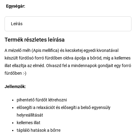
Egységár:
Egységár:
Leírás
Termék részletes leírása
A mézelő méh (Apis mellifica) és kecsketej egyedi kivonatával
készült fürdősó forró fürdőben oldva ápolja a bőröd, míg a kellemes
illat ellazítja az elméd. Olvaszd fel a mindennapok gondjait egy forró
fürdőben :-)
Jellemzők:
pihentető fürdőt létrehozni
elősegíti a relaxációt és elősegíti a belső egyensúly
helyreállítását
kellemes illat
tápláló hatások a bőrre