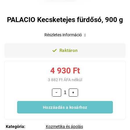
PALACIO Kecsketejes fürdősó, 900 g
Részletes információ
Raktáron
4 930 Ft
3 882 Ft ÁFA nélkül
−
+
Hozzáadás a kosárhoz
Kategória
:
Kozmetika és ápolás