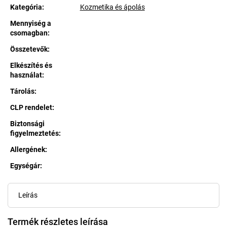
Kategória
:
Kozmetika és ápolás
Mennyiség a
csomagban
:
Összetevők
:
Elkészítés és
használat
:
Tárolás
:
CLP rendelet
:
Biztonsági
figyelmeztetés
:
Allergének
:
Egységár:
Egységár:
Leírás
Termék részletes leírása