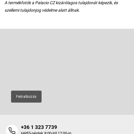
A termékfotók a Palacio CZ kizárólagos tulajdonát képezik, és
szellemi tulajdonjog védelme alatt állnak.
L
á
b
Feliratkozás hírlevélre
l
é
Adja meg az e-mail címét, és mi tájékoztatást küldünk webáruházunk
új termékeiről.
c
E-mail
Feliratkozás
+36 1 323 7739
Hétfő-péntek 8:00-tól 17:00-ig