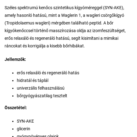
Széles spektrumú kenőcs szintetikus kígyóméreggel (SYN-AKE),
amely hasonló hatású, mint a Waglerin 1, a wagleri csörgőkígyó
(Tropidolaemus wagleri) mérgében található peptid. A bőr
kígyókenőccsel történő masszírozása oldja az izomfeszültséget,
erős relaxáló és regeneráló hatású, segít kisimítani a mimikai
ráncokat és korrigálja a kisebb bőrhibákat.
Jellemzők:
erős relaxáló és regeneráló hatás
hidratál és táplál
univerzális felhasználású
bőrgyógyászatilag tesztelt
Összetétel:
SYN-AKE
glicerin
gyógynövényes olajok