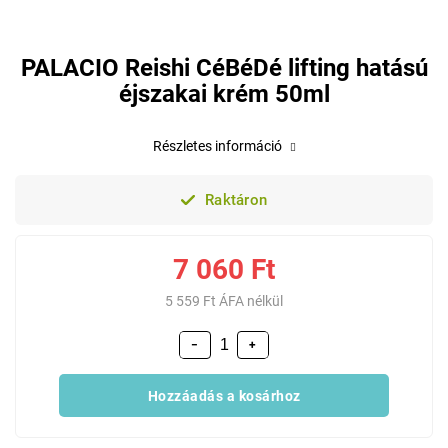
PALACIO Reishi CéBéDé lifting hatású
éjszakai krém 50ml
Részletes információ
Raktáron
7 060 Ft
5 559 Ft ÁFA nélkül
−
+
Hozzáadás a kosárhoz