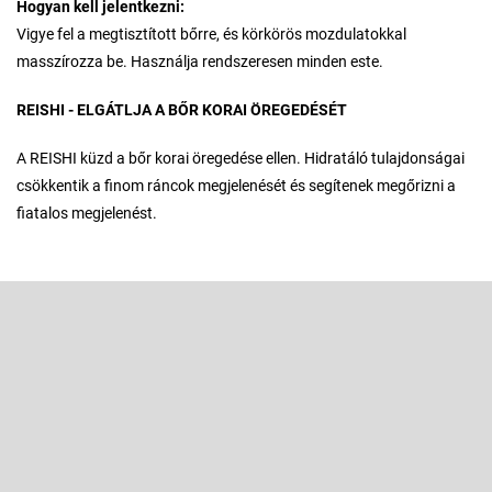
Hogyan kell jelentkezni:
Vigye fel a megtisztított bőrre, és körkörös mozdulatokkal
masszírozza be. Használja rendszeresen minden este.
REISHI - ELGÁTLJA A BŐR KORAI ÖREGEDÉSÉT
A REISHI küzd a bőr korai öregedése ellen. Hidratáló tulajdonságai
csökkentik a finom ráncok megjelenését és segítenek megőrizni a
fiatalos megjelenést.
L
á
b
Feliratkozás hírlevélre
l
é
Adja meg az e-mail címét, és mi tájékoztatást küldünk webáruházunk
új termékeiről.
c
E-mail