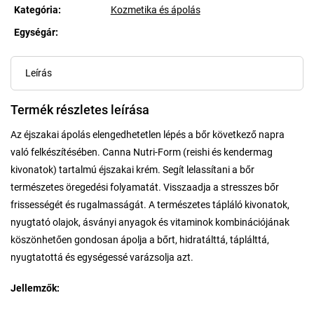
Kategória
:
Kozmetika és ápolás
Egységár:
Egységár:
Leírás
Termék részletes leírása
Az éjszakai ápolás elengedhetetlen lépés a bőr következő napra
való felkészítésében. Canna Nutri-Form (reishi és kendermag
kivonatok) tartalmú éjszakai krém. Segít lelassítani a bőr
természetes öregedési folyamatát. Visszaadja a stresszes bőr
frissességét és rugalmasságát. A természetes tápláló kivonatok,
nyugtató olajok, ásványi anyagok és vitaminok kombinációjának
köszönhetően gondosan ápolja a bőrt, hidratálttá, táplálttá,
nyugtatottá és egységessé varázsolja azt.
Jellemzők: