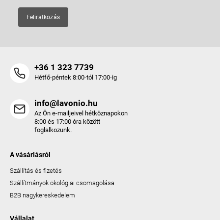
Feliratkozás
+36 1 323 7739
Hétfő-péntek 8:00-tól 17:00-ig
info@lavonio.hu
Az Ön e-mailjeivel hétköznapokon
8:00 és 17:00 óra között
foglalkozunk.
A vásárlásról
Szállítás és fizetés
Szállítmányok ökológiai csomagolása
B2B nagykereskedelem
Vállalat