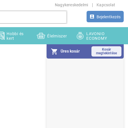
Nagykereskedelmi
Kapcsolat
Bejelentkezés
Hobbi és
LAVONIO
Élelmiszer
kert
ECONOMY
Üres kosár
O
l
d
a
l
s
ó
p
a
n
e