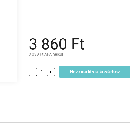
3 860 Ft
3 039 Ft ÁFA nélkül
Hozzáadás a kosárhoz
−
+