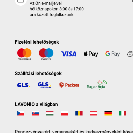
Az Ön e-mailjeivel
hétköznapokon 8:00 és 17:00
óra között foglalkozunk.
Fizetési lehetőségek
Szállítási lehetőségek
LAVONIO a világban
Rendezvényekért, versenyekért és kedvezményekért köve