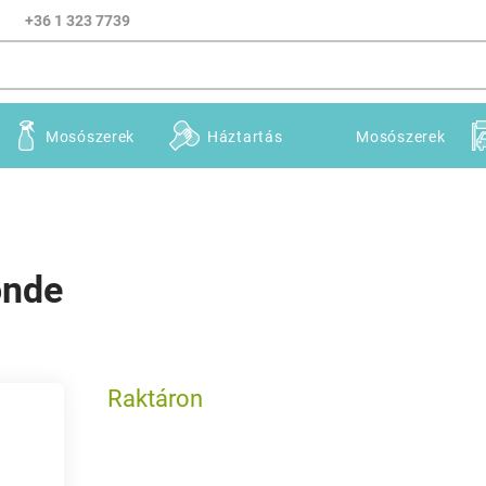
+36 1 323 7739
Mosószerek
Háztartás
Mosószerek
onde
Raktáron