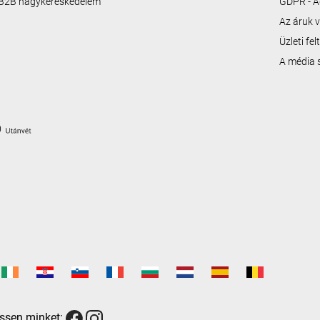
B2B nagykereskedelem
GDPR - A
Az áruk v
Üzleti fe
A média
ssen minket: