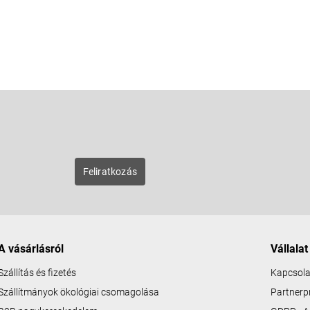
E-mail
zunk új
Feliratkozás
A vásárlásról
Vállalat
Szállítás és fizetés
Kapcsola
Szállítmányok ökológiai csomagolása
Partner