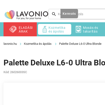
Ugrás
a
fő
Keresés
tartalomhoz
ELADÁSI
Kozmetika
Mosás és
ÁRAK
és ápolás
takarítás
Kozmetika és ápolás
Palette Deluxe L6-0 Ultra Blonde
Palette Deluxe L6-0 Ultra Bl
Kód:
26026003SC