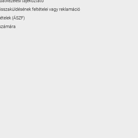
datkezelési tájékoztató
isszaküldésének feltételei vagy reklamáció
ltételek (ÁSZF)
 számára