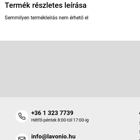
Termék részletes leírása
Semmilyen termékleírás nem érhető el
L
á
b
Feliratkozás hírlevélre
l
é
Adja meg az e-mail címét, és mi tájékoztatást küldünk webáruhá
c
termékeiről.
+36 1 323 7739
Hétfő-péntek 8:00-tól 17:00-ig
info@lavonio.hu