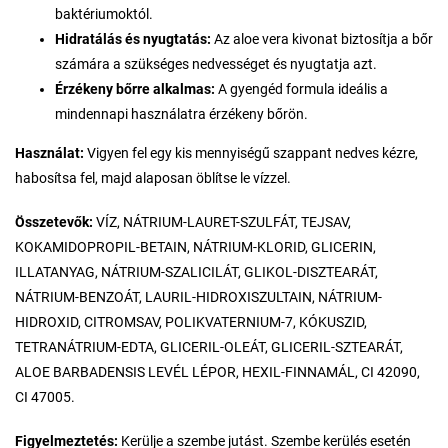
baktériumoktól.
Hidratálás és nyugtatás:
Az aloe vera kivonat biztosítja a bőr
számára a szükséges nedvességet és nyugtatja azt.
Érzékeny bőrre alkalmas:
A gyengéd formula ideális a
mindennapi használatra érzékeny bőrön.
Használat:
Vigyen fel egy kis mennyiségű szappant nedves kézre,
habosítsa fel, majd alaposan öblítse le vízzel.
Összetevők:
VÍZ, NÁTRIUM-LAURET-SZULFÁT, TEJSAV,
KOKAMIDOPROPIL-BETAIN, NÁTRIUM-KLORID, GLICERIN,
ILLATANYAG, NÁTRIUM-SZALICILÁT, GLIKOL-DISZTEARÁT,
NÁTRIUM-BENZOÁT, LAURIL-HIDROXISZULTAIN, NÁTRIUM-
HIDROXID, CITROMSAV, POLIKVATERNIUM-7, KÓKUSZID,
TETRANÁTRIUM-EDTA, GLICERIL-OLEÁT, GLICERIL-SZTEARÁT,
ALOE BARBADENSIS LEVÉL LÉPOR, HEXIL-FINNAMÁL, CI 42090,
CI 47005.
Figyelmeztetés:
Kerülje a szembe jutást. Szembe kerülés esetén