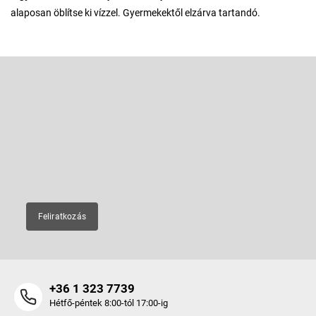
alaposan öblítse ki vízzel. Gyermekektől elzárva tartandó.
L
á
b
Feliratkozás hírlevélre
l
é
Adja meg az e-mail címét, és mi tájékoztatást küldünk webáruházunk
új termékeiről.
c
E-mail
Feliratkozás
+36 1 323 7739
Hétfő-péntek 8:00-tól 17:00-ig