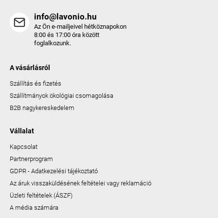
info@lavonio.hu
Az Ön e-mailjeivel hétköznapokon
8:00 és 17:00 óra között
foglalkozunk.
A vásárlásról
Szállítás és fizetés
Szállítmányok ökológiai csomagolása
B2B nagykereskedelem
Vállalat
Kapcsolat
Partnerprogram
GDPR - Adatkezelési tájékoztató
Az áruk visszaküldésének feltételei vagy reklamáció
Üzleti feltételek (ÁSZF)
A média számára