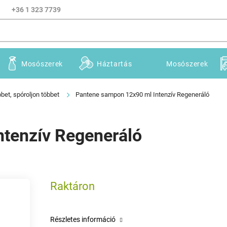
+36 1 323 7739
Mosószerek
Háztartás
Mosószerek
bet, spóroljon többet
Pantene sampon 12x90 ml Intenzív Regeneráló
tenzív Regeneráló
Raktáron
Részletes információ