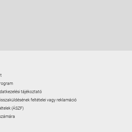
t
program
datkezelési tájékoztató
isszaküldésének feltételei vagy reklamáció
ltételek (ÁSZF)
 számára