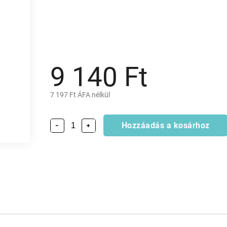
9 140 Ft
7 197 Ft ÁFA nélkül
Hozzáadás a kosárhoz
−
+