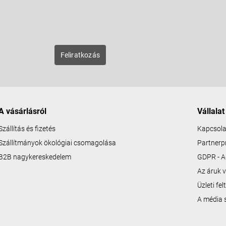
E-mail
zunk új
Feliratkozás
A vásárlásról
Vállalat
Szállítás és fizetés
Kapcsola
Szállítmányok ökológiai csomagolása
Partner
B2B nagykereskedelem
GDPR - A
Az áruk v
Üzleti fe
A média