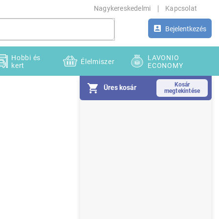
Nagykereskedelmi
Kapcsolat
Bejelentkezés
Hobbi és
LAVONIO
Élelmiszer
kert
ECONOMY
Üres kosár
O
l
d
a
l
s
ó
p
a
n
e