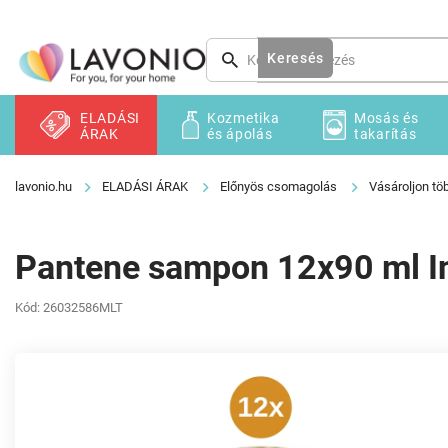
Ugrás
a
fő
Keresés
tartalomhoz
ELADÁSI
Kozmetika
Mosás és
ÁRAK
és ápolás
takarítás
ELADÁSI ÁRAK
Előnyös csomagolás
Vásároljon töb
Pantene sampon 12x90 ml In
Kód:
26032586MLT