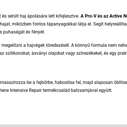
s sérült haj ápolására lett kifejlesztve.
A Pro-V és az Active N
ajat, miközben fontos tápanyagokkal látja el. Segít helyreállíta
es puhaságát és fényét.
 megelőzni a hajvégek töredezését. A könnyű formula nem nehezí
szilikonokat, ásványi olajokat vagy színezékeket, és egy prakt
sszírozza be a fejbőrbe, habosítsa fel, majd alaposan öblítse 
tene Intensive Repair termékcsalád balzsamjával együtt.