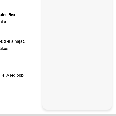
utri-Plex
ni a
ti el a hajat,
ikus,
le. A legjobb