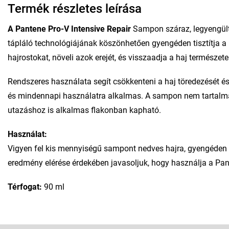
Termék részletes leírása
A Pantene Pro-V Intensive Repair
Sampon száraz, legyengült é
tápláló technológiájának köszönhetően gyengéden tisztítja a h
hajrostokat, növeli azok erejét, és visszaadja a haj természet
Rendszeres használata segít csökkenteni a haj töredezését és
és mindennapi használatra alkalmas. A sampon nem tartalmaz 
utazáshoz is alkalmas flakonban kapható.
Használat:
Vigyen fel kis mennyiségű sampont nedves hajra, gyengéden ma
eredmény elérése érdekében javasoljuk, hogy használja a Pan
Térfogat:
90 ml