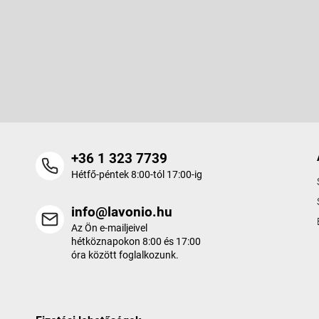
L
á
b
Feliratkozás hírlevélre
l
é
Adja meg az e-mail címét, és mi tájékoztatást küldünk webáruhá
c
termékeiről.
+36 1 323 7739
Hétfő-péntek 8:00-tól 17:00-ig
info@lavonio.hu
Az Ön e-mailjeivel
hétköznapokon 8:00 és 17:00
óra között foglalkozunk.